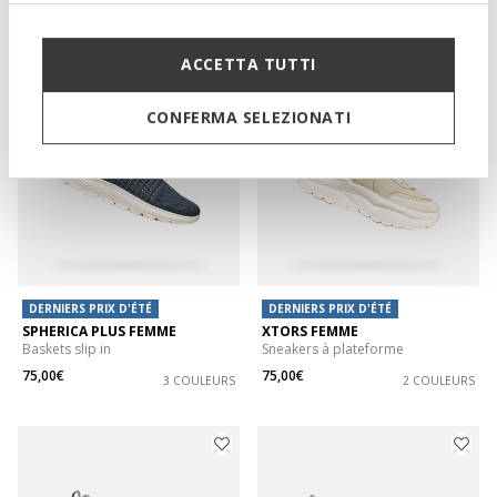
89,00€
85,00€
1 COULEUR
1 COULEUR
ACCETTA TUTTI
CONFERMA SELEZIONATI
DERNIERS PRIX D'ÉTÉ
DERNIERS PRIX D'ÉTÉ
SPHERICA PLUS FEMME
XTORS FEMME
Baskets slip in
Sneakers à plateforme
75,00€
75,00€
3 COULEURS
2 COULEURS