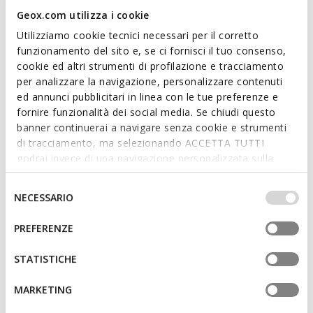
Geox.com utilizza i cookie
Utilizziamo cookie tecnici necessari per il corretto
funzionamento del sito e, se ci fornisci il tuo consenso,
DERNIERS PRIX D'ÉTÉ
DERNIERS PRIX D'ÉTÉ
cookie ed altri strumenti di profilazione e tracciamento
GXCP-02 FEMME
FLEXTRIDE PLUS FEMME
Baskets en cuir
Baskets slip in
per analizzare la navigazione, personalizzare contenuti
69,00€
75,00€
ed annunci pubblicitari in linea con le tue preferenze e
1 COULEUR
1 COULEUR
fornire funzionalità dei social media. Se chiudi questo
banner continuerai a navigare senza cookie e strumenti
di tracciamento, ma selezionando ACCETTA TUTTI
godrai invece di una navigazione personalizzata sulla
base dei tuoi gusti ed interessi. Selezionando
IMPOSTAZIONI potrai anche scegliere quali cookies ed
Selezione
NECESSARIO
altri strumenti di tracciamento autorizzare. Per maggiori
del
informazioni o per modificare in qualsiasi momento le
consenso
PREFERENZE
tue impostazioni, visita la nostra
cookie policy
.
STATISTICHE
DERNIERS PRIX D'ÉTÉ
DERNIERS PRIX D'ÉTÉ
MARKETING
SPHERICA EC13 FEMME
XTORS FEMME
Baskets compensees
Sneakers à plateforme