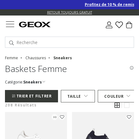
Profitez de 10 % de remise SUPPL
US.
RETOUR TOUJOURS GRATUIT
Femme
Chaussures
Sneakers
Baskets Femme
Catégorie:
Sneakers
TRIER ET FILTRER
TAILLE
COULEUR
208 Résultats
3D