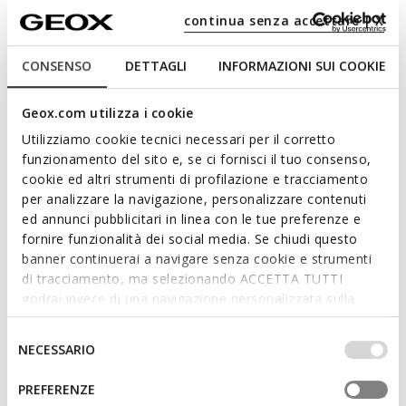
47,00€
34,00€
1 COULEUR
2 COULEURS
continua senza accettare | X
CONSENSO
DETTAGLI
INFORMAZIONI SUI COOKIE
Geox.com utilizza i cookie
Utilizziamo cookie tecnici necessari per il corretto
funzionamento del sito e, se ci fornisci il tuo consenso,
cookie ed altri strumenti di profilazione e tracciamento
per analizzare la navigazione, personalizzare contenuti
ed annunci pubblicitari in linea con le tue preferenze e
fornire funzionalità dei social media. Se chiudi questo
NEW IN
NEW IN
banner continuerai a navigare senza cookie e strumenti
BIGLIA BÉBÉ FILLE
IUPIDOO BÉBÉ FILLE
Chaussures bébé scratch
Chaussures premiers pas Hello
di tracciamento, ma selezionando ACCETTA TUTTI
Kitty
69,95€
godrai invece di una navigazione personalizzata sulla
1 COULEUR
65,00€
1 COULEUR
base dei tuoi gusti ed interessi. Selezionando
IMPOSTAZIONI potrai anche scegliere quali cookies ed
Selezione
NECESSARIO
altri strumenti di tracciamento autorizzare. Per maggiori
del
informazioni o per modificare in qualsiasi momento le
consenso
PREFERENZE
tue impostazioni, visita la nostra
cookie policy
.