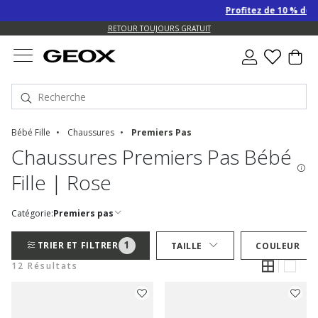
Profitez de 10 % de re
US.
RETOUR TOUJOURS GRATUIT
Bébé Fille
Chaussures
Premiers Pas
Chaussures Premiers Pas Bébé
Fille | Rose
Catégorie:
Premiers pas
1
TRIER ET FILTRER
TAILLE
COULEUR
12 Résultats