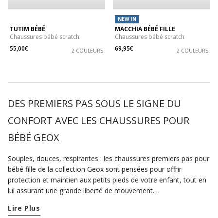
NEW IN
TUTIM BÉBÉ
MACCHIA BÉBÉ FILLE
Chaussures bébé scratch
Chaussures bébé scratch
55,00€
69,95€
2 COULEURS
2 COULEURS
DES PREMIERS PAS SOUS LE SIGNE DU
CONFORT AVEC LES CHAUSSURES POUR
BÉBÉ GEOX
Souples, douces, respirantes : les chaussures premiers pas pour
bébé fille de la collection Geox sont pensées pour offrir
protection et maintien aux petits pieds de votre enfant, tout en
lui assurant une grande liberté de mouvement.
Lire Plus
Dès que votre petite commence à se déplacer à quatre pattes