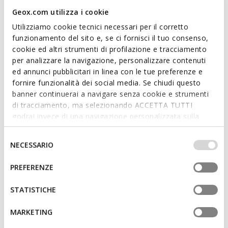
auténtica mezcla de elegancia y confort sin concesiones. En
Geox.com utilizza i cookie
esta clásica variante en negro, presenta una empella de
suave piel lisa con un diseño contemporáneo. Walk Pleasure
Utilizziamo cookie tecnici necessari per il corretto
B es adecuado tanto para ocasiones especiales como para
funzionamento del sito e, se ci fornisci il tuo consenso,
looks de negocios.
cookie ed altri strumenti di profilazione e tracciamento
CÓDIGO DEL PRODUCTO:
U657KB00043C9999
per analizzare la navigazione, personalizzare contenuti
Leer más
ed annunci pubblicitari in linea con le tue preferenze e
fornire funzionalità dei social media. Se chiudi questo
Características
banner continuerai a navigare senza cookie e strumenti
di tracciamento, ma selezionando ACCETTA TUTTI
Amortiguación mejorada gracias al Zero Shock System
godrai invece di una navigazione personalizzata sulla
base dei tuoi gusti ed interessi. Selezionando
Cierre con cordones
IMPOSTAZIONI potrai anche scegliere quali cookies ed
Selezione
NECESSARIO
altri strumenti di tracciamento autorizzare. Per maggiori
del
informazioni o per modificare in qualsiasi momento le
consenso
PREFERENZE
Materiales
tue impostazioni, visita la nostra
cookie policy
.
STATISTICHE
Tecnología
MARKETING