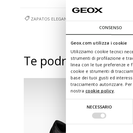
ZAPATOS ELEGANTES
ZAPATOS
HOMBRE
CONSENSO
Geox.com utilizza i cookie
Utilizziamo cookie tecnici nece
Te podría interesar
strumenti di profilazione e tr
linea con le tue preferenze e 
cookie e strumenti di traccia
base dei tuoi gusti ed interes
tracciamento autorizzare. Per 
nostra
cookie policy
.
Selezione
NECESSARIO
del
consenso