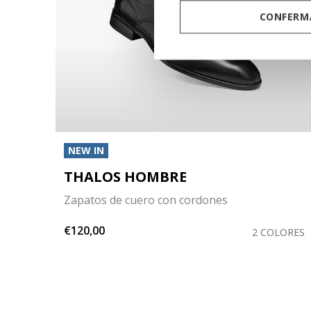
CONFERMA
NEW IN
THALOS HOMBRE
Zapatos de cuero con cordones
€120,00
COLOR
2 COLORES