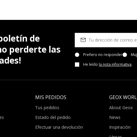
boletín de
no perderte las
Prefiero no responder
Muj
ades!
He leído
la nota informativa
.
MIS PEDIDOS
GEOX WOR
Tus pedidos
About Geox
es
Estado del pedido
News
Efectuar una devolución
Inspiración
Líneas