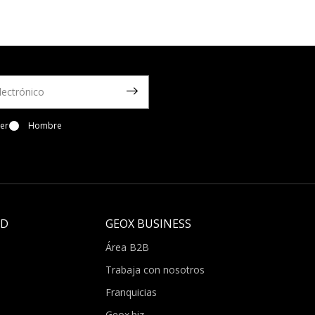
er
Hombre
LD
GEOX BUSINESS
Área B2B
Trabaja con nosotros
Franquicias
Geox.biz