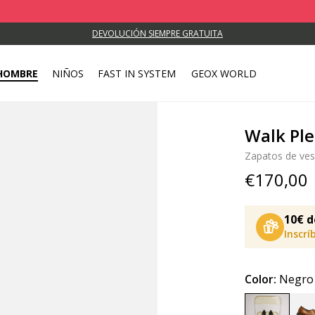
DEVOLUCIÓN SIEMPRE GRATUITA
HOMBRE
NIÑOS
FAST IN SYSTEM
GEOX WORLD
Walk Pl
Zapatos de ves
€170,00
10€ d
Inscrí
Color:
Negro