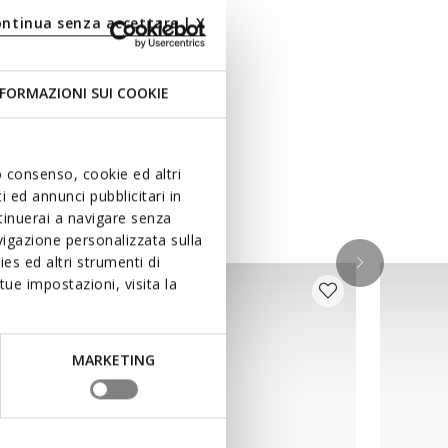
ontinua senza accettare | X
FORMAZIONI SUI COOKIE
uo consenso, cookie ed altri
 ed annunci pubblicitari in
ntinuerai a navigare senza
igazione personalizzata sulla
es ed altri strumenti di
ue impostazioni, visita la
MARKETING