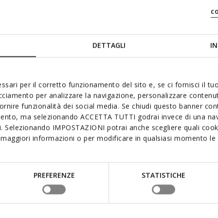
c
DETTAGLI
IN
ssari per il corretto funzionamento del sito e, se ci fornisci il t
acciamento per analizzare la navigazione, personalizzare contenuti
fornire funzionalità dei social media. Se chiudi questo banner co
mento, ma selezionando ACCETTA TUTTI godrai invece di una nav
si. Selezionando IMPOSTAZIONI potrai anche scegliere quali cooki
maggiori informazioni o per modificare in qualsiasi momento le t
3D
PREFERENZE
STATISTICHE