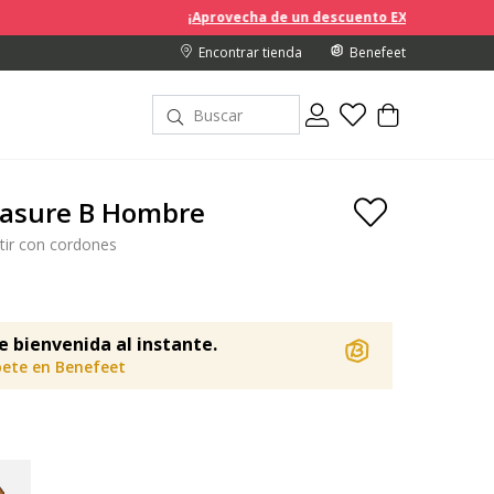
¡Aprovecha de un descuento EXTRA del 10% en los precios 
Encontrar tienda
Benefeet
easure B Hombre
tir con cordones
e bienvenida al instante.
bete en Benefeet