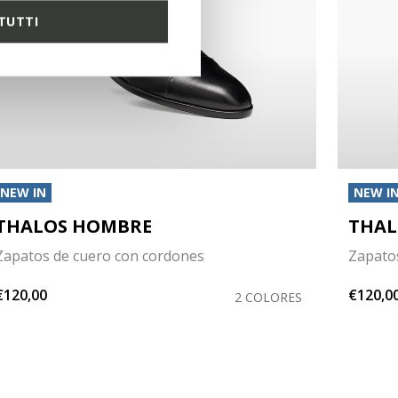
TUTTI
NEW IN
NEW I
THALOS HOMBRE
THAL
Zapatos de cuero con cordones
Zapato
€120,00
€120,0
2 COLORES