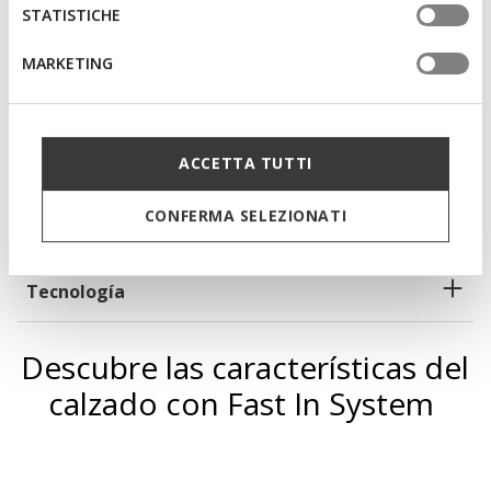
usar las manos
STATISTICHE
Altura de la suela: 4 cm / 1,6"
MARKETING
Calzado ligero
Cordón elástico para regular el calce; Plantilla
desmontable
ACCETTA TUTTI
CONFERMA SELEZIONATI
Materiales
Tecnología
Descubre las características del
calzado con Fast In System