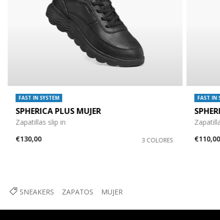
FAST IN SYSTEM
FAST IN
SPHERICA PLUS MUJER
SPHER
Zapatillas slip in
Zapatilla
€130,00
€110,0
3 COLORES
SNEAKERS
ZAPATOS
MUJER