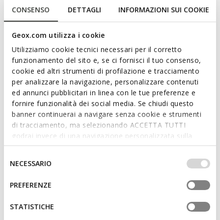
atemporal, pero a la última. Presenta una empella
CONSENSO
DETTAGLI
INFORMAZIONI SUI COOKIE
confeccionada en piel lisa enriquecida con inserciones con
estampado de cocodrilo, aquí en una clásica versión en
Geox.com utilizza i cookie
negro. Ideal desde la mañana hasta la noche, Serilda se
adapta perfectamente a las ocasiones más o menos
Utilizziamo cookie tecnici necessari per il corretto
informales.
funzionamento del sito e, se ci fornisci il tuo consenso,
Leer más
CÓDIGO DEL PRODUCTO:
D66WYA04340C9999
cookie ed altri strumenti di profilazione e tracciamento
per analizzare la navigazione, personalizzare contenuti
Características
ed annunci pubblicitari in linea con le tue preferenze e
fornire funzionalità dei social media. Se chiudi questo
Fácil y rápido de poner
banner continuerai a navigare senza cookie e strumenti
di tracciamento, ma selezionando ACCETTA TUTTI
Altura del tacón: 3,5 cm / 1,4"
godrai invece di una navigazione personalizzata sulla
Atadura con cordón elástico y cremallera
base dei tuoi gusti ed interessi. Selezionando
IMPOSTAZIONI potrai anche scegliere quali cookies ed
Selezione
NECESSARIO
La altura de la caña es de 120 cm / 47.24", tomada en
altri strumenti di tracciamento autorizzare. Per maggiori
del
la talla 37 EU
informazioni o per modificare in qualsiasi momento le
consenso
PREFERENZE
tue impostazioni, visita la nostra
cookie policy
.
STATISTICHE
Materiales