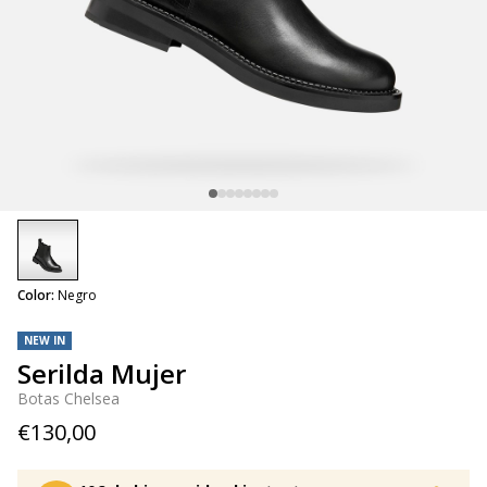
selected
Color:
Negro
NEW IN
Serilda Mujer
Botas Chelsea
€130,00