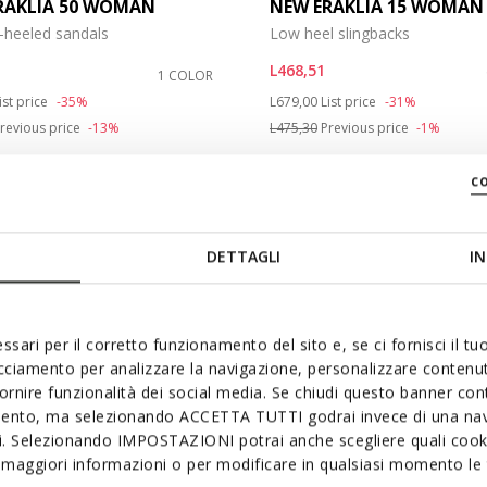
RAKLIA 50 WOMAN
NEW ERAKLIA 15 WOMAN
heeled sandals
Low heel slingbacks
e: 37
L468,51
1 COLOR
e: 39
duced from
o
Price reduced from
to
ist price
-35%
L679,00
List price
-31%
revious price
-13%
L475,30
Previous price
-1%
c
DETTAGLI
IN
ssari per il corretto funzionamento del sito e, se ci fornisci il t
acciamento per analizzare la navigazione, personalizzare contenuti
fornire funzionalità dei social media. Se chiudi questo banner co
mento, ma selezionando ACCETTA TUTTI godrai invece di una nav
si. Selezionando IMPOSTAZIONI potrai anche scegliere quali cooki
maggiori informazioni o per modificare in qualsiasi momento le t