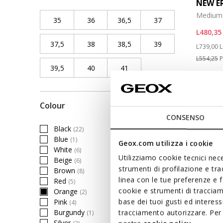
NEW E
Medium-
35
Refine by Shoe Size: 35
36
Refine by Shoe Size: 36
36,5
Refine by Shoe Size: 36,5
37
Refine by Shoe Siz
L480,35
37,5
Refine by Shoe Size: 37,5
38
Refine by Shoe Size: 38
38,5
Refine by Shoe Size: 38,5
39
Refine by Shoe Siz
Price re
t
L739,00
L
L554,25
P
39,5
Refine by Shoe Size: 39,5
40
Refine by Shoe Size: 40
41
Refine by Shoe Size: 41
Colour
CONSENSO
Black
(22)
Refine by Colour: Black
Blue
(1)
Geox.com utilizza i cookie
Refine by Colour: Blue
White
(6)
Refine by Colour: White
Utilizziamo cookie tecnici nece
Beige
(6)
Refine by Colour: Beige
strumenti di profilazione e tr
Brown
(8)
Refine by Colour: Brown
linea con le tue preferenze e 
Red
(5)
Refine by Colour: Red
cookie e strumenti di traccia
Orange
(2)
selected Currently Refined by Colour: Orange
base dei tuoi gusti ed interes
Pink
(4)
Refine by Colour: Pink
Burgundy
tracciamento autorizzare. Per 
(1)
Refine by Colour: Burgundy
Silver