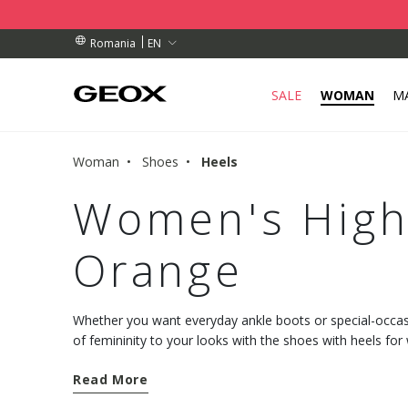
ORDERS OVER L 450
ORDERS OVER L 450
S
EN
Romania
SALE
WOMAN
M
Woman
Shoes
Heels
Women's High
Orange
Whether you want everyday ankle boots or special-occas
of femininity to your looks with the shoes with heels f
collection.
Read More