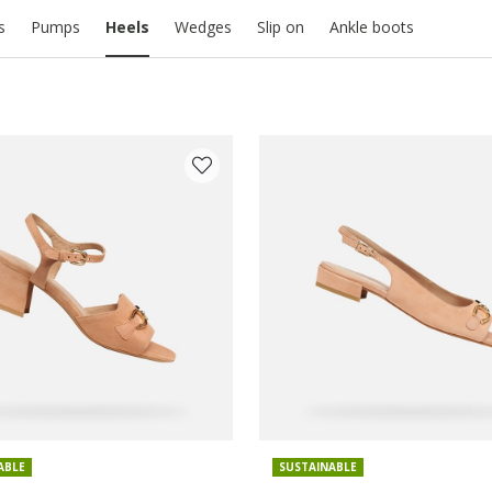
s
Pumps
Heels
Wedges
Slip on
Ankle boots
Y COLOUR: ORANGE
ABLE
SUSTAINABLE