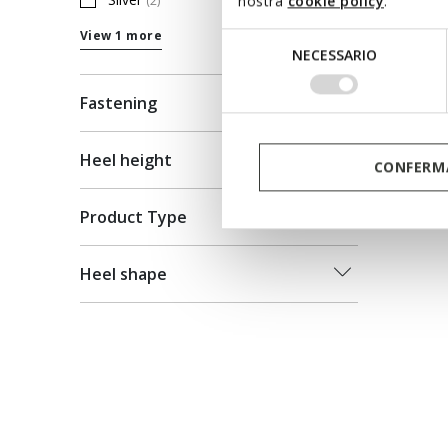
nostra
cookie policy
.
(2)
Refine by Colour: Silver
View 1 more
Selezione
NECESSARIO
del
consenso
Fastening
Heel height
CONFERMA
Product Type
Heel shape