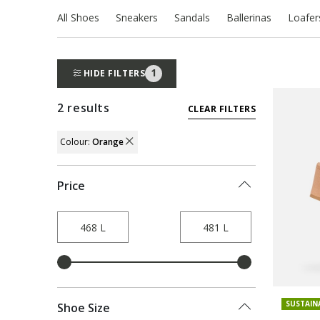
All Shoes
Sneakers
Sandals
Ballerinas
Loafer
1
HIDE FILTERS
2 results
CLEAR FILTERS
Colour:
Orange
REMOVE FILTER CURRENTLY REFINED B
Price
SUSTAIN
Shoe Size