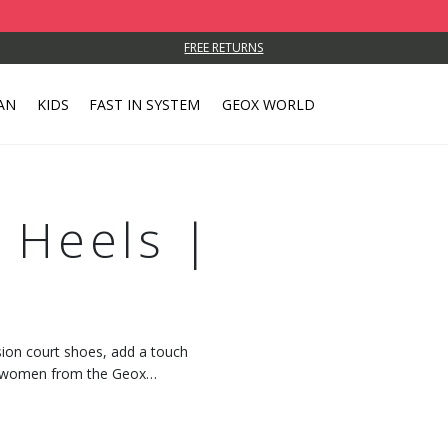
FREE RETURNS
AN
KIDS
FAST IN SYSTEM
GEOX WORLD
 Heels |
ion court shoes, add a touch
or women from the Geox