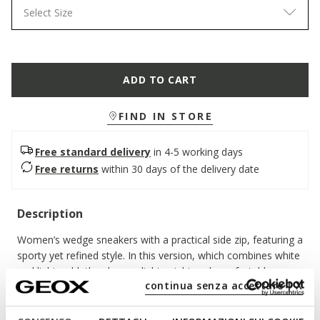
Select Size
ADD TO CART
FIND IN STORE
Free standard delivery
in 4-5 working days
Free returns
within 30 days of the delivery date
Description
Women’s wedge sneakers with a practical side zip, featuring a
sporty yet refined style. In this version, which combines white
and light gold, they have a lightweight and comfortable upper
continua senza accettare | X
in nappa leather and metallic-effect leather-look material.
Desya adds a trendy and dynamic twist to everyday outfits,
perfect for both city life and weekend getaways.