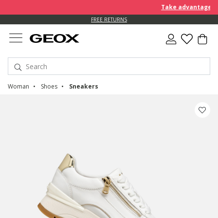
Take advantage of an EX
FREE RETURNS
Woman
Shoes
Sneakers