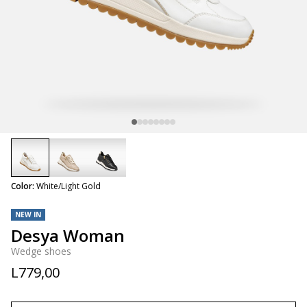
selected
Color:
White/Light Gold
NEW IN
Desya Woman
Wedge shoes
L779,00