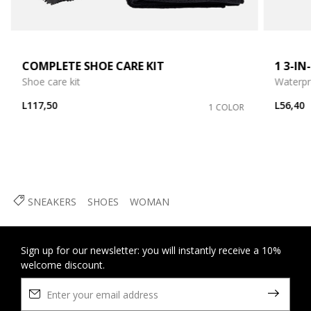
COMPLETE SHOE CARE KIT
1 3-I
Shoe care kit
Waterpr
L117,50
L56,40
1 COLOR
SNEAKERS
SHOES
WOMAN
Sign up for our newsletter: you will instantly receive a 10%
welcome discount.