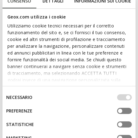
CONSENSO
DETTAGLI
INFORMAZIONI SUI COOKIE
ITEM CODE:
D6600A085BNC1327
Read more
Geox.com utilizza i cookie
Utilizziamo cookie tecnici necessari per il corretto
Features
funzionamento del sito e, se ci fornisci il tuo consenso,
cookie ed altri strumenti di profilazione e tracciamento
By purchasing this product, you are
per analizzare la navigazione, personalizzare contenuti
supporting Leather Working Group certified
ed annunci pubblicitari in linea con le tue preferenze e
tanneries
fornire funzionalità dei social media. Se chiudi questo
banner continuerai a navigare senza cookie e strumenti
Quick and easy to put on
di tracciamento, ma selezionando ACCETTA TUTTI
godrai invece di una navigazione personalizzata sulla
Thickness of sole: 4 cm / 1,6"
base dei tuoi gusti ed interessi. Selezionando
IMPOSTAZIONI potrai anche scegliere quali cookies ed
Selezione
Lace and zip fastening; Removable insole
NECESSARIO
altri strumenti di tracciamento autorizzare. Per maggiori
del
informazioni o per modificare in qualsiasi momento le
consenso
PREFERENZE
tue impostazioni, visita la nostra
cookie policy
.
Materials
STATISTICHE
Technologies
MARKETING