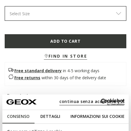
Select Size
ADD TO CART
FIND IN STORE
Free standard delivery
in 4-5 working days
Free returns
within 30 days of the delivery date
Description
continua senza accettare | X
Women's loafer that revisits classic aesthetics with a
contemporary twist. Made from soft metallic leather with
CONSENSO
DETTAGLI
INFORMAZIONI SUI COOKIE
decorative studs on the upper, it is presented here in a shiny
silver version. Breathable and comfortable, New Palmaria