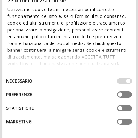
Geox.com utilizza i cookie
adds a touch of glamour to city outfits.
ITEM CODE:
D654JC0Y2CFC1007
Utilizziamo cookie tecnici necessari per il corretto
funzionamento del sito e, se ci fornisci il tuo consenso,
cookie ed altri strumenti di profilazione e tracciamento
Features
per analizzare la navigazione, personalizzare contenuti
ed annunci pubblicitari in linea con le tue preferenze e
Quick and easy to put on
fornire funzionalità dei social media. Se chiudi questo
banner continuerai a navigare senza cookie e strumenti
Thickness of sole: 1 cm / 0.4"
di tracciamento, ma selezionando ACCETTA TUTTI
Slip-on design allows you to slide the foot in swiftly
godrai invece di una navigazione personalizzata sulla
base dei tuoi gusti ed interessi. Selezionando
IMPOSTAZIONI potrai anche scegliere quali cookies ed
Selezione
NECESSARIO
altri strumenti di tracciamento autorizzare. Per maggiori
del
Materials
informazioni o per modificare in qualsiasi momento le
consenso
PREFERENZE
tue impostazioni, visita la nostra
cookie policy
.
Technologies
STATISTICHE
MARKETING
You may also like