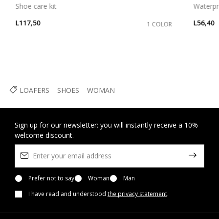
Shoe care kit
Waterpr
L117,50
L56,40
1 COLOR
LOAFERS
SHOES
WOMAN
Sign up for our newsletter: you will instantly receive a 10%
welcome discount.
Prefer not to say
Woman
Man
I have read and understood
the privacy statement
.