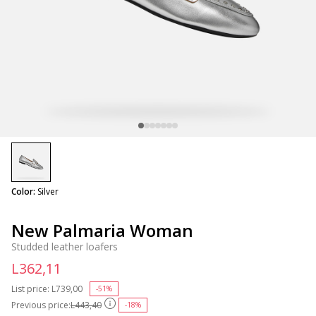
selected
Color:
Silver
New Palmaria Woman
Studded leather loafers
L362,11
List price:
Price reduced from
L739,00
to
-51%
Previous price:
L443,40
-18%