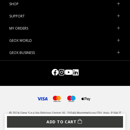
SHOP
SUPPORT
MY ORDERS
GEOX WORLD
GEOX BUSINESS
© 2024 Geox S.p.a Via Feltrina Centro 16, 31044 Montebelluna (TV), Italy, P.IVA IT
03348440268 - All rights reserved
ADD TO CART
PRIVACY
LEGAL
MANAGE COOKIES