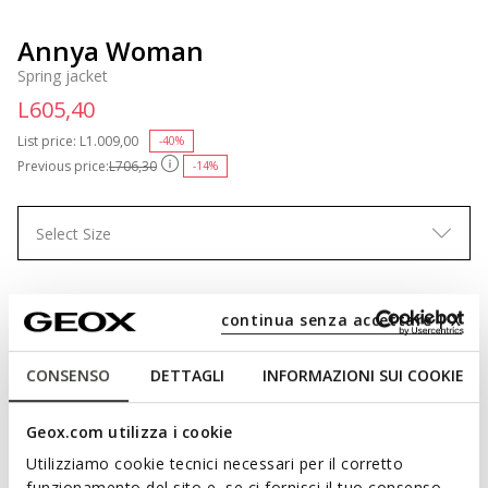
Annya Woman
Spring jacket
L605,40
List price:
Price reduced from
L1.009,00
to
-40%
Previous price:
L706,30
-14%
Select Size
continua senza accettare | X
ADD TO CART
CONSENSO
DETTAGLI
INFORMAZIONI SUI COOKIE
FIND IN STORE
Geox.com utilizza i cookie
Free standard delivery
in 4-5 working days
Utilizziamo cookie tecnici necessari per il corretto
Free returns
within 30 days of the delivery date
funzionamento del sito e, se ci fornisci il tuo consenso,