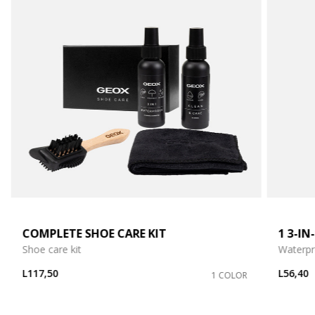
COMPLETE SHOE CARE KIT
1 3-I
Shoe care kit
Waterpr
L117,50
L56,40
1 COLOR