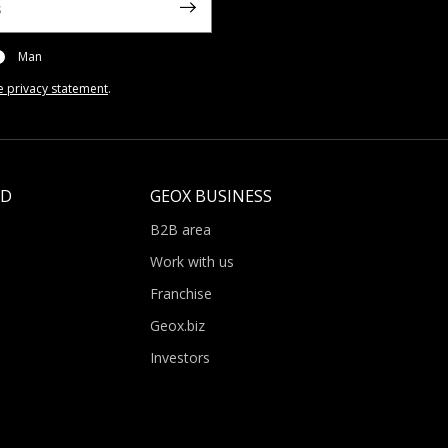
Man
e privacy statement
.
LD
GEOX BUSINESS
B2B area
Work with us
Franchise
Geox.biz
Investors