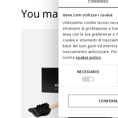
CONSENSO
You may also like
Geox.com utilizza i cookie
Utilizziamo cookie tecnici nece
strumenti di profilazione e tr
linea con le tue preferenze e 
cookie e strumenti di traccia
base dei tuoi gusti ed interes
tracciamento autorizzare. Per 
nostra
cookie policy
.
Selezione
NECESSARIO
del
consenso
CONFERMA