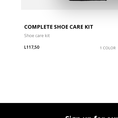
COMPLETE SHOE CARE KIT
Shoe care kit
L117,50
OLORS
1 COLOR