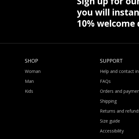
Sign up for ou
you will instan
10% welcome d
SHOP
SUPPORT
Woman
Help and contact i
Man
FAQs
Kids
Orders and paymen
Shipping
Returns and refund
Size guide
Accessibility