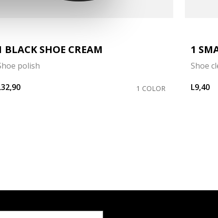
1 BLACK SHOE CREAM
1 SM
Shoe polish
Shoe c
L32,90
L9,40
1 COLOR