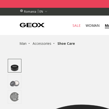
ORDERS OVER L 450
ORDERS OVER L 450
S
EN
Romania
SALE
WOMAN
M
Man
Accessories
Shoe Care