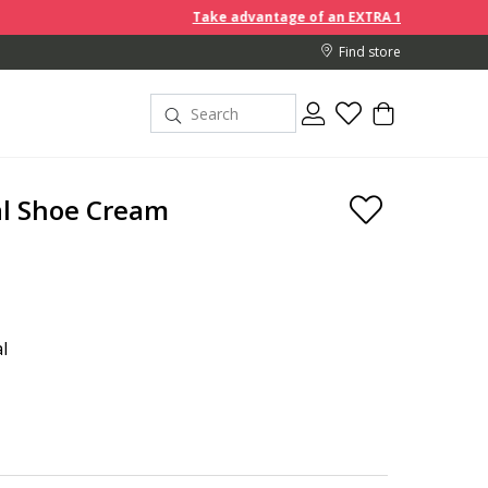
Take advantage of an EXTRA 10% off discount prices wh
Find store
al Shoe Cream
l