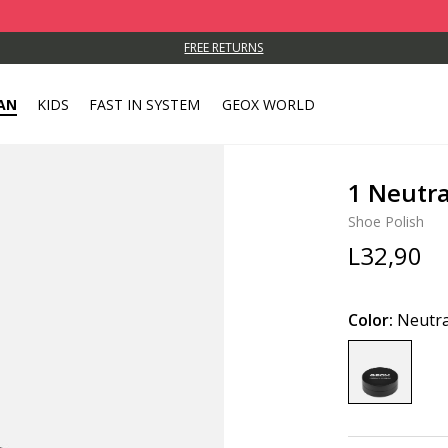
FREE RETURNS
AN
KIDS
FAST IN SYSTEM
GEOX WORLD
1 Neutr
Shoe Polish
L32,90
Color:
Neutra
selected