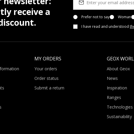
r newsletter:
tly receive a
Prefer not to say
Woman
iscount.
I have read and understood
th
MY ORDERS
GEOX WOR
nformation
Your orders
About Geox
Order status
News
ts
Submit a return
Inspiration
Ranges
s
Technologies
Sustainability