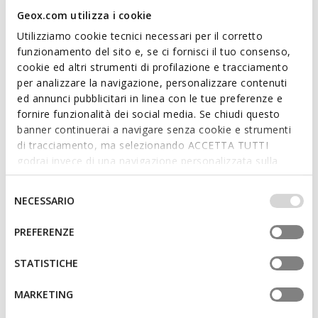
and prove to be a key addition to any urban wardrobe.
Read more
Geox.com utilizza i cookie
ITEM CODE:
D564ZD00022C6006
Utilizziamo cookie tecnici necessari per il corretto
Features
funzionamento del sito e, se ci fornisci il tuo consenso,
cookie ed altri strumenti di profilazione e tracciamento
Quick and easy to put on
per analizzare la navigazione, personalizzare contenuti
ed annunci pubblicitari in linea con le tue preferenze e
Heel height: 4 cm / 1,6"
fornire funzionalità dei social media. Se chiudi questo
Elasticated panel on the upper for easy foot entry
banner continuerai a navigare senza cookie e strumenti
di tracciamento, ma selezionando ACCETTA TUTTI
The height of the boot shaft is 16 cm / 6.30" as
godrai invece di una navigazione personalizzata sulla
measured on a size 37 EU
base dei tuoi gusti ed interessi. Selezionando
IMPOSTAZIONI potrai anche scegliere quali cookies ed
Selezione
NECESSARIO
altri strumenti di tracciamento autorizzare. Per maggiori
del
informazioni o per modificare in qualsiasi momento le
Materials
consenso
PREFERENZE
tue impostazioni, visita la nostra
cookie policy
.
STATISTICHE
Technologies
MARKETING