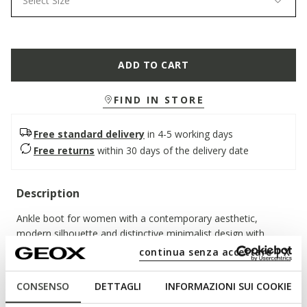
Select Size
ADD TO CART
FIND IN STORE
Free standard delivery
in 4-5 working days
Free returns
within 30 days of the delivery date
Description
Ankle boot for women with a contemporary aesthetic,
modern silhouette and distinctive minimalist design with
plenty of versatile styling potential. This version has been
continua senza accettare | X
crafted from soft suede for everyday comfort and
breathability and comes in a sophisticated dark-brown
CONSENSO
DETTAGLI
INFORMAZIONI SUI COOKIE
palette. Norize will elegantly complete day-to-day city looks