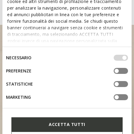
System
cookie ed altri strumenti di profilazione e tracciamento
per analizzare la navigazione, personalizzare contenuti
ed annunci pubblicitari in linea con le tue preferenze e
fornire funzionalità dei social media. Se chiudi questo
banner continuerai a navigare senza cookie e strumenti
di tracciamento, ma selezionando ACCETTA TUTTI
godrai invece di una navigazione personalizzata sulla
base dei tuoi gusti ed interessi. Selezionando
IMPOSTAZIONI potrai anche scegliere quali cookies ed
Selezione
NECESSARIO
altri strumenti di tracciamento autorizzare. Per maggiori
del
HEEL SUPPORT
informazioni o per modificare in qualsiasi momento le
consenso
PREFERENZE
tue impostazioni, visita la nostra
cookie policy
.
STATISTICHE
MARKETING
CONTOURED TONGUE
SOFT PAD
ACCETTA TUTTI