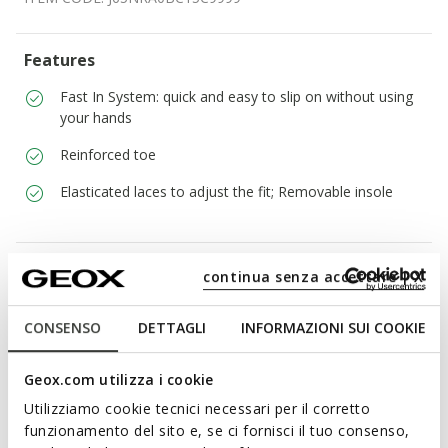
Features
Fast In System: quick and easy to slip on without using
your hands
Reinforced toe
Elasticated laces to adjust the fit; Removable insole
Materials
continua senza accettare | X
Technologies
CONSENSO
DETTAGLI
INFORMAZIONI SUI COOKIE
Geox.com utilizza i cookie
Learn about the attributes of
Utilizziamo cookie tecnici necessari per il corretto
shoes featuring the Fast In
funzionamento del sito e, se ci fornisci il tuo consenso,