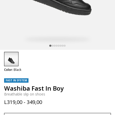
selected
Color:
Black
FAST IN SYSTEM
Washiba Fast In Boy
Breathable slip on shoes
L319,00 - 349,00