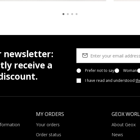
r newsletter:
tly receive a
Prefer not to say
Woman
iscount.
I have read and understood
th
MY ORDERS
GEOX WOR
nformation
Your orders
About Geox
Order status
News