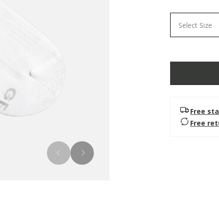
selected
Select Size
Free sta
Free re