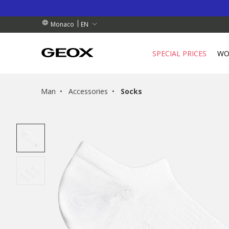
RDERS OVER 90.00 €
RDERS OVER 90.00 €
S
EN
Monaco
SPECIAL PRICES
WO
Man
Accessories
Socks