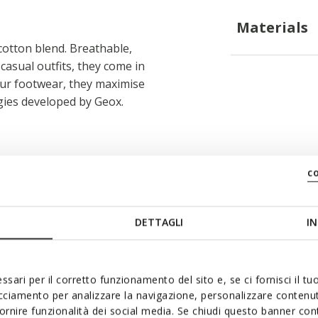
Materials
cotton blend. Breathable,
-casual outfits, they come in
our footwear, they maximise
gies developed by Geox.
c
DETTAGLI
IN
Style Inspiration
ssari per il corretto funzionamento del sito e, se ci fornisci il t
acciamento per analizzare la navigazione, personalizzare contenuti
fornire funzionalità dei social media. Se chiudi questo banner co