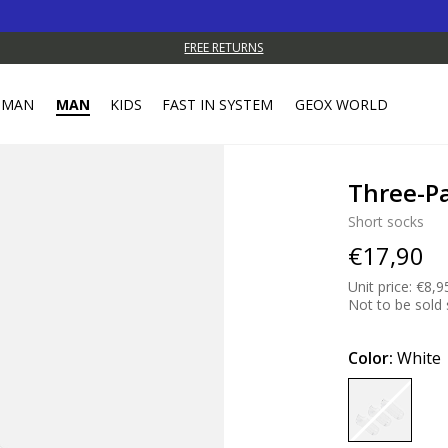
FREE RETURNS
MAN
MAN
KIDS
FAST IN SYSTEM
GEOX WORLD
Three-P
Short socks
€17,90
Unit price: €8,9
Not to be sold 
Color:
White