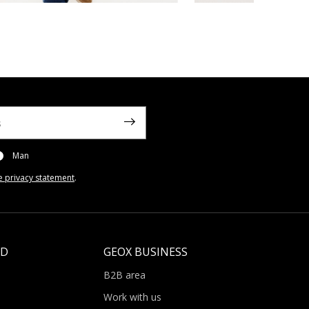
Man
e privacy statement
.
LD
GEOX BUSINESS
B2B area
Work with us