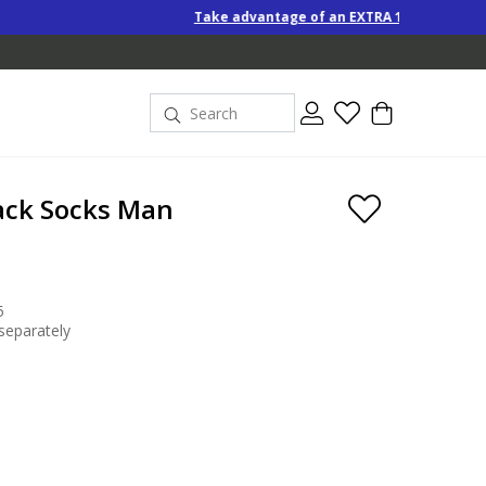
Take advantage of an EXTRA 10% off Special-Price produc
ack Socks Man
5
separately