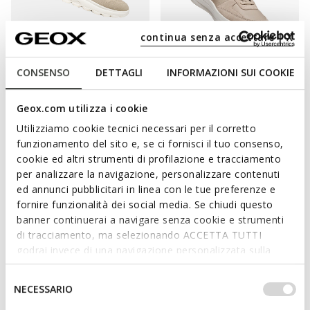
continua senza accettare | X
FAST IN SYSTEM
NEW IN
CONSENSO
DETTAGLI
INFORMAZIONI SUI COOKIE
SPHERICA PLUS MAN
GXRN-01 MAN
Slip in sneakers
Leather sneakers
Geox.com utilizza i cookie
€110,00
€150,00
15 COLORS
3 COLORS
Utilizziamo cookie tecnici necessari per il corretto
funzionamento del sito e, se ci fornisci il tuo consenso,
cookie ed altri strumenti di profilazione e tracciamento
per analizzare la navigazione, personalizzare contenuti
ed annunci pubblicitari in linea con le tue preferenze e
fornire funzionalità dei social media. Se chiudi questo
banner continuerai a navigare senza cookie e strumenti
di tracciamento, ma selezionando ACCETTA TUTTI
godrai invece di una navigazione personalizzata sulla
base dei tuoi gusti ed interessi. Selezionando
IMPOSTAZIONI potrai anche scegliere quali cookies ed
Selezione
NECESSARIO
SPECIAL PRICES
altri strumenti di tracciamento autorizzare. Per maggiori
del
GXCP-01 MAN