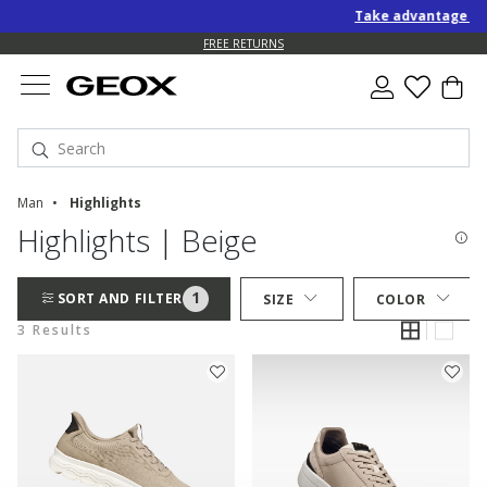
Take advantage of a
FREE RETURNS
Man
Highlights
Highlights | Beige
1
SORT AND FILTER
SIZE
COLOR
3 Results