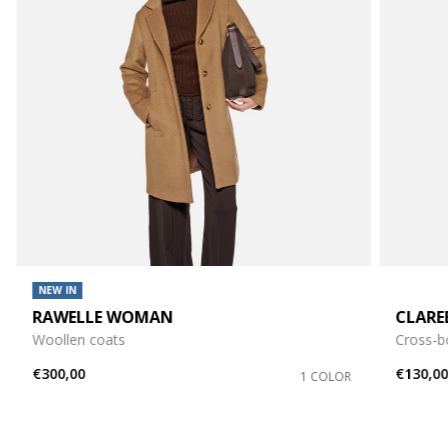
NEW IN
RAWELLE WOMAN
CLAR
Woollen coats
Cross-b
€300,00
€130,0
1 COLOR