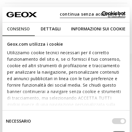
Materials
continua senza accettare | X
CONSENSO
DETTAGLI
INFORMAZIONI SUI COOKIE
Style Inspiration
Geox.com utilizza i cookie
Utilizziamo cookie tecnici necessari per il corretto
funzionamento del sito e, se ci fornisci il tuo consenso,
cookie ed altri strumenti di profilazione e tracciamento
per analizzare la navigazione, personalizzare contenuti
ed annunci pubblicitari in linea con le tue preferenze e
fornire funzionalità dei social media. Se chiudi questo
banner continuerai a navigare senza cookie e strumenti
di tracciamento, ma selezionando ACCETTA TUTTI
godrai invece di una navigazione personalizzata sulla
base dei tuoi gusti ed interessi. Selezionando
IMPOSTAZIONI potrai anche scegliere quali cookies ed
Selezione
NECESSARIO
altri strumenti di tracciamento autorizzare. Per maggiori
del
informazioni o per modificare in qualsiasi momento le
consenso