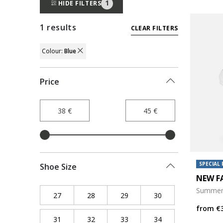
1
HIDE FILTERS
1 results
CLEAR FILTERS
Colour:
Blue
REMOVE FILTER CURRENTLY REFINED BY 
Price
SPECIAL 
Shoe Size
NEW F
Summer 
27
Refine by Shoe Size: 27
28
Refine by Shoe Size: 28
29
Refine by Shoe Size: 29
30
Refine by Shoe Siz
from
€
31
Refine by Shoe Size: 31
32
Refine by Shoe Size: 32
33
Refine by Shoe Size: 33
34
Refine by Shoe Siz