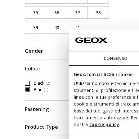
35
Refine by Shoe Size: 35
36
Refine by Shoe Size: 36
37
Refine by Shoe Size: 37
38
Refine by Shoe Siz
39
Refine by Shoe Size: 39
40
Refine by Shoe Size: 40
41
Refine by Shoe Size: 41
Gender
CONSENSO
Colour
Geox.com utilizza i cookie
Black
Utilizziamo cookie tecnici nece
(2)
Refine by Colour: Black
Blue
(1)
strumenti di profilazione e tr
selected Currently Refined by Colour: Blue
linea con le tue preferenze e 
cookie e strumenti di traccia
Fastening
base dei tuoi gusti ed interes
tracciamento autorizzare. Per 
nostra
cookie policy
.
Product Type
Selezione