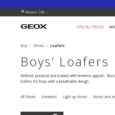
RDERS OVER 90.00 €
RDERS OVER 90.00 €
S
EN
Monaco
SPECIAL PRICES
WO
Boy
Shoes
Loafers
Boys’ Loafers 
Refined, practical and loaded with timeless appeal - disc
loafers for boys with a breathable design.
All Shoes
Sneakers
Light-up shoes
Boots and an