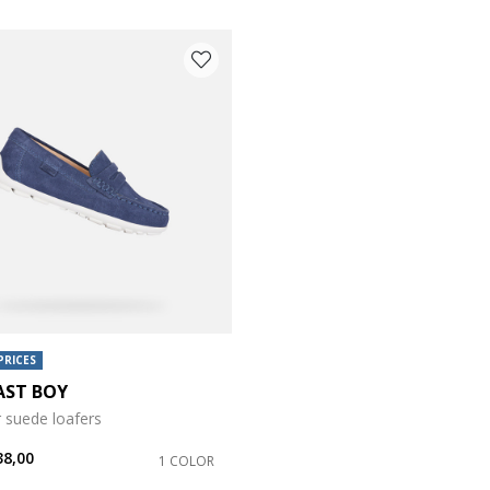
COLOUR: BLUE
PRICES
AST BOY
suede loafers
e: 30
38,00
1 COLOR
e: 34