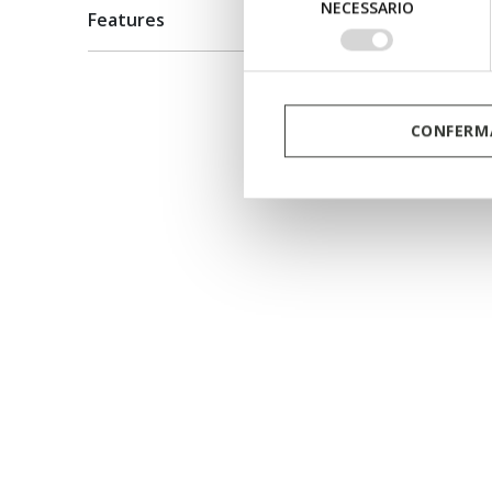
NECESSARIO
del
Features
consenso
CONFERMA