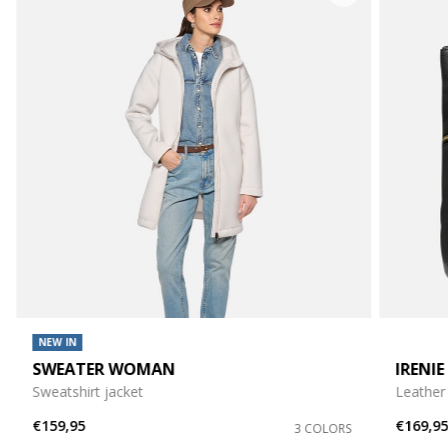
NEW IN
SWEATER WOMAN
IRENI
Sweatshirt jacket
Leather
€159,95
€169,9
3 COLORS