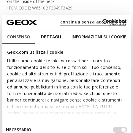
on the inside of the neck.
ITEM CODE:
W6510BT3349F3429
continua senza accettare | X
Materials
CONSENSO
DETTAGLI
INFORMAZIONI SUI COOKIE
Geox.com utilizza i cookie
Style Inspiration
Utilizziamo cookie tecnici necessari per il corretto
funzionamento del sito e, se ci fornisci il tuo consenso,
cookie ed altri strumenti di profilazione e tracciamento
per analizzare la navigazione, personalizzare contenuti
ed annunci pubblicitari in linea con le tue preferenze e
fornire funzionalità dei social media. Se chiudi questo
banner continuerai a navigare senza cookie e strumenti
di tracciamento, ma selezionando ACCETTA TUTTI
godrai invece di una navigazione personalizzata sulla
base dei tuoi gusti ed interessi. Selezionando
IMPOSTAZIONI potrai anche scegliere quali cookies ed
Selezione
NECESSARIO
altri strumenti di tracciamento autorizzare. Per maggiori