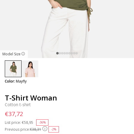
Model Size
selected
Color:
Mayfly
T-Shirt Woman
Cotton t-shirt
€37,72
List price:
Price reduced from
€58,95
to
-36%
Previous price:
€38,31
-2%