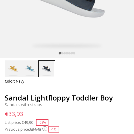
selected
Color:
Navy
Sandal Lightfloppy Toddler Boy
Sandals with straps
€33,93
List price:
Price reduced from
€49,90
to
-32%
Previous price:
€34,43
-1%