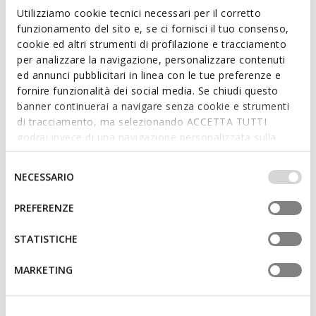
deliver comfort and support step after step.
Utilizziamo cookie tecnici necessari per il corretto
ITEM CODE:
B455SB00032C4002
Read more
funzionamento del sito e, se ci fornisci il tuo consenso,
cookie ed altri strumenti di profilazione e tracciamento
per analizzare la navigazione, personalizzare contenuti
Features
ed annunci pubblicitari in linea con le tue preferenze e
fornire funzionalità dei social media. Se chiudi questo
Quick and easy to put on
banner continuerai a navigare senza cookie e strumenti
Unlined upper
di tracciamento, ma selezionando ACCETTA TUTTI
godrai invece di una navigazione personalizzata sulla
Riptape fastening
base dei tuoi gusti ed interessi. Selezionando
IMPOSTAZIONI potrai anche scegliere quali cookies ed
Selezione
NECESSARIO
altri strumenti di tracciamento autorizzare. Per maggiori
del
informazioni o per modificare in qualsiasi momento le
Materials
consenso
PREFERENZE
tue impostazioni, visita la nostra
cookie policy
.
Technologies
STATISTICHE
MARKETING
You may also like