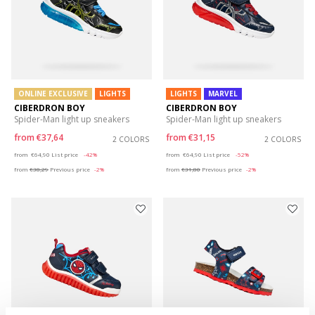
ONLINE EXCLUSIVE
LIGHTS
LIGHTS
MARVEL
CIBERDRON BOY
CIBERDRON BOY
Spider-Man light up sneakers
Spider-Man light up sneakers
from
€37,64
from
€31,15
2 COLORS
2 COLORS
Price reduced from
to
Price reduced from
to
from
€64,90
List price
-42%
from
€64,90
List price
-52%
from
€38,29
Previous price
-2%
from
€31,80
Previous price
-2%