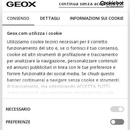
continua senza accettare | X
LIGHTS
MARVEL
MARVEL
CONSENSO
DETTAGLI
INFORMAZIONI SUI COOKIE
LIGHTYLOO TODDLER BOY
SANDAL CHALKI TODDLER BOY
Spider-Man light up sneakers
Spider-Man sandals
€37,73
Geox.com utilizza i cookie
from
€32,77
1 COLOR
1 COLOR
Price reduced from
to
Price reduced from
to
€59,90
List price
-37%
from
€44,90
List price
-27%
Utilizziamo cookie tecnici necessari per il corretto
€38,33
Previous price
-2%
from
€33,22
Previous price
-1%
funzionamento del sito e, se ci fornisci il tuo consenso,
cookie ed altri strumenti di profilazione e tracciamento
per analizzare la navigazione, personalizzare contenuti
ed annunci pubblicitari in linea con le tue preferenze e
fornire funzionalità dei social media. Se chiudi questo
banner continuerai a navigare senza cookie e strumenti
di tracciamento, ma selezionando ACCETTA TUTTI
godrai invece di una navigazione personalizzata sulla
base dei tuoi gusti ed interessi. Selezionando
IMPOSTAZIONI potrai anche scegliere quali cookies ed
Selezione
NECESSARIO
altri strumenti di tracciamento autorizzare. Per maggiori
del
informazioni o per modificare in qualsiasi momento le
consenso
PREFERENZE
LIGHTS
MARVEL
NEW IN
tue impostazioni, visita la nostra
cookie policy
.
SANDAL CIBERDRON BOY
CIBERDRON BOY