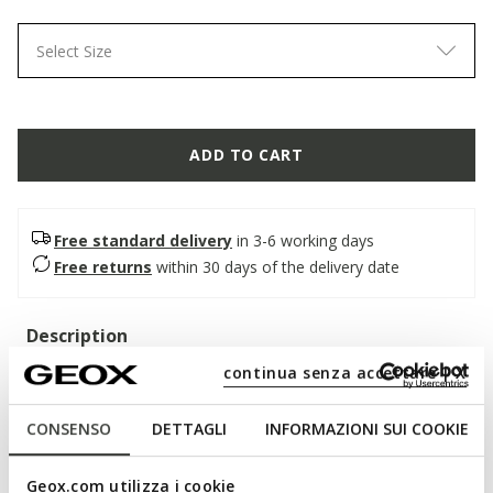
Select Size
ADD TO CART
Free standard delivery
in 3-6 working days
Free returns
within 30 days of the delivery date
Description
continua senza accettare | X
Women's open sandal with double strap, with a
contemporary and relaxed attitude. In this black version
decorated with studs, it adds a bold twist to city looks.
CONSENSO
DETTAGLI
INFORMAZIONI SUI COOKIE
Featuring an anatomical outsole, it is made of suede-effect
material.
Geox.com utilizza i cookie