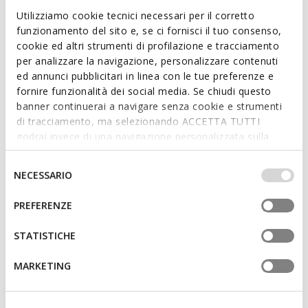
ITEM CODE:
D55Y3I000AFC9999
Utilizziamo cookie tecnici necessari per il corretto
funzionamento del sito e, se ci fornisci il tuo consenso,
Features
cookie ed altri strumenti di profilazione e tracciamento
per analizzare la navigazione, personalizzare contenuti
Quick and easy to put on
ed annunci pubblicitari in linea con le tue preferenze e
fornire funzionalità dei social media. Se chiudi questo
Thickness of sole: 2,5 cm / 1"
banner continuerai a navigare senza cookie e strumenti
di tracciamento, ma selezionando ACCETTA TUTTI
Lightweight footwear
godrai invece di una navigazione personalizzata sulla
Slip-on design allows you to slide the foot in swiftly
base dei tuoi gusti ed interessi. Selezionando
IMPOSTAZIONI potrai anche scegliere quali cookies ed
Selezione
NECESSARIO
altri strumenti di tracciamento autorizzare. Per maggiori
del
informazioni o per modificare in qualsiasi momento le
Materials
consenso
PREFERENZE
tue impostazioni, visita la nostra
cookie policy
.
STATISTICHE
Technologies
MARKETING