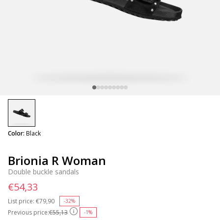
selected
Color:
Black
Brionia R Woman
Double buckle sandals
€54,33
List price:
Price reduced from
€79,90
to
-32%
Previous price:
€55,13
-1%