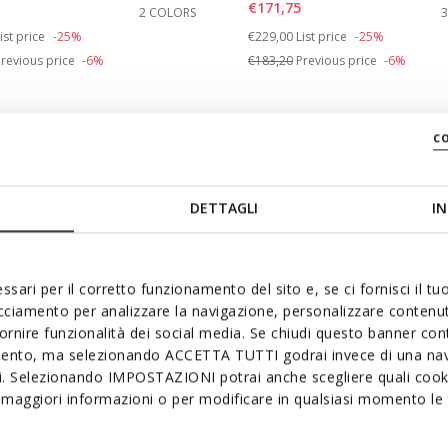
€171,75
2 COLORS
duced from
o
Price reduced from
to
ist price
-25%
€229,00
List price
-25%
revious price
-6%
€183,20
Previous price
-6%
c
DETTAGLI
IN
ssari per il corretto funzionamento del sito e, se ci fornisci il t
acciamento per analizzare la navigazione, personalizzare contenuti
fornire funzionalità dei social media. Se chiudi questo banner co
mento, ma selezionando ACCETTA TUTTI godrai invece di una nav
si. Selezionando IMPOSTAZIONI potrai anche scegliere quali cooki
maggiori informazioni o per modificare in qualsiasi momento le t