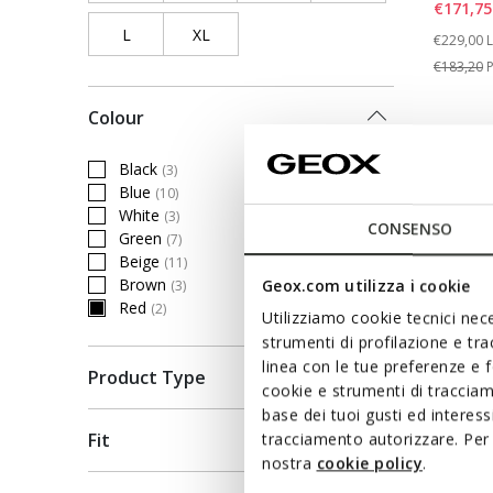
€171,75
L
Refine by Clothing Size: L
XL
Refine by Clothing Size: XL
Price re
t
€229,00
L
€183,20
P
Colour
Black
(3)
Refine by Colour: Black
Blue
(10)
Refine by Colour: Blue
White
(3)
Refine by Colour: White
CONSENSO
Green
(7)
Refine by Colour: Green
Beige
(11)
Refine by Colour: Beige
Brown
Geox.com utilizza i cookie
(3)
Refine by Colour: Brown
Red
(2)
Utilizziamo cookie tecnici nece
selected Currently Refined by Colour: Red
strumenti di profilazione e tr
linea con le tue preferenze e 
Product Type
cookie e strumenti di traccia
base dei tuoi gusti ed interes
Fit
tracciamento autorizzare. Per 
nostra
cookie policy
.