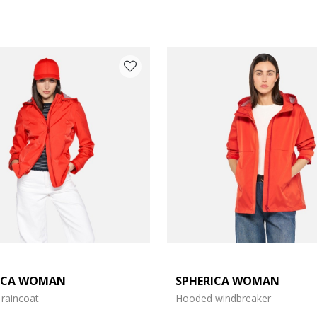
COLOUR: RED
ICA WOMAN
SPHERICA WOMAN
raincoat
Hooded windbreaker
Size: M