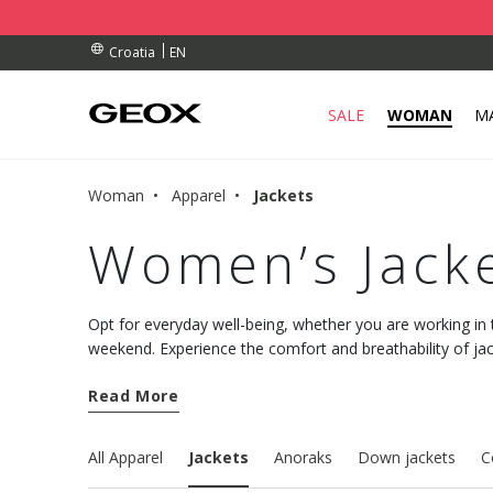
RDERS OVER 90.00 €
RDERS OVER 90.00 €
S
EN
Croatia
SALE
WOMAN
M
Woman
Apparel
Jackets
Women’s Jack
Opt for everyday well-being, whether you are working in t
weekend. Experience the comfort and breathability of j
Geox collection.
Read More
All Apparel
Jackets
Anoraks
Down jackets
C