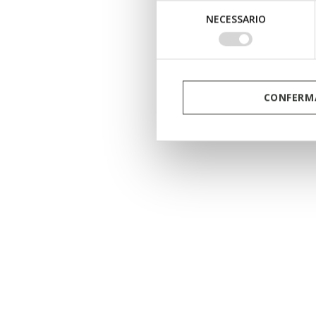
Selezione
NECESSARIO
del
consenso
CONFERMA