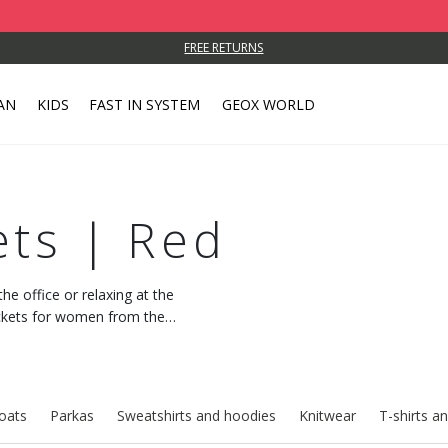
FREE RETURNS
AN
KIDS
FAST IN SYSTEM
GEOX WORLD
ets | Red
he office or relaxing at the
ackets for women from the
oats
Parkas
Sweatshirts and hoodies
Knitwear
T-shirts an