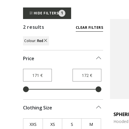
1
HIDE FILTERS
2 results
CLEAR FILTERS
Colour:
Red
REMOVE FILTER CURRENTLY REFINED BY 
Price
Clothing Size
SPHER
Hooded 
XXS
Refine by Clothing Size: XXS
XS
Refine by Clothing Size: XS
S
Refine by Clothing Size: S
M
Refine by Clothing 