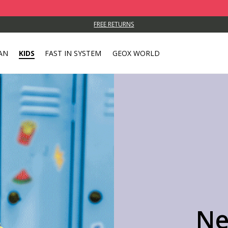
T
FREE RETURNS
AN
KIDS
FAST IN SYSTEM
GEOX WORLD
Ne