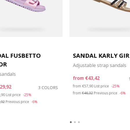
AL FUSBETTO
SANDAL KARLY GIR
OR
Adjustable strap sandals
sandals
from
€43,42
Price reduced from
to
29,92
from
€57,90
List price
-25%
3 COLORS
ce reduced from
to
from
€46,32
Previous price
-6%
,90
List price
-25%
,92
Previous price
-6%