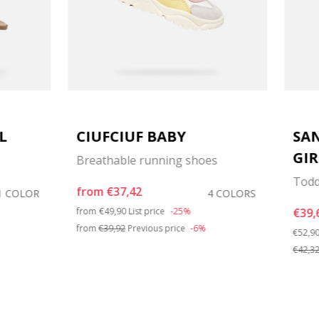
L
CIUFCIUF BABY
SA
GIR
Breathable running shoes
Todd
from
€37,42
1 COLOR
4 COLORS
Price reduced from
to
from
€49,90
List price
-25%
€39,
from
€39,92
Previous price
-6%
Price 
€52,9
€42,3