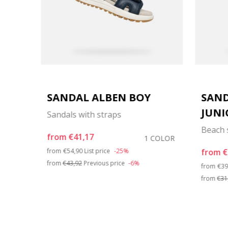
IRL
SANDAL ALBEN BOY
SAND
JUNI
Sandals with straps
Beach 
from
€41,17
OLORS
1 COLOR
Price reduced from
to
from
€54,90
List price
-25%
from
€
from
€43,92
Previous price
-6%
Pri
from
€39
from
€31