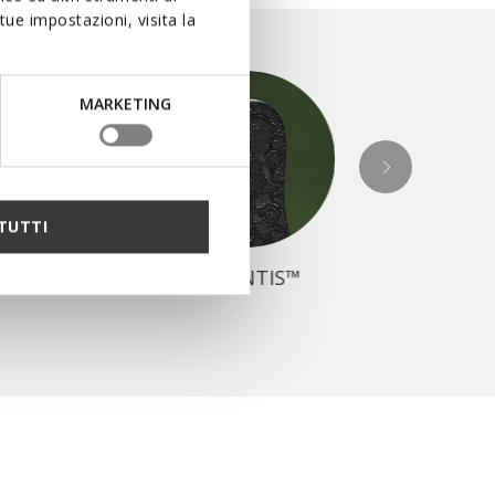
ue impostazioni, visita la
MARKETING
AMPHI
TUTTI
BULA™
AERANTIS™