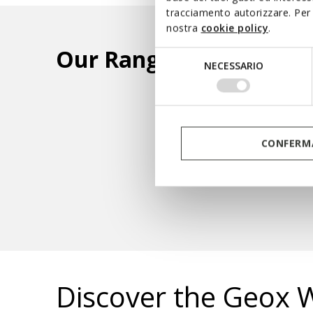
tracciamento autorizzare. Per 
nostra
cookie policy
.
Our Ranges
Selezione
NECESSARIO
del
AERANTIS™
AMPHIBIOX™
consenso
CONFERMA
SP
Discover the Geox 