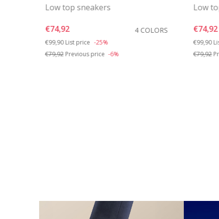
Low top sneakers
Low to
€74,92
€74,92
OLORS
4 COLORS
Price reduced from
to
Price re
t
€99,90
List price
-25%
€99,90
Li
€79,92
Previous price
-6%
€79,92
Pr