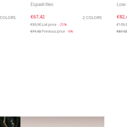
Espadrilles
Low 
€67,42
€82,
 COLORS
2 COLORS
Price reduced from
to
Price 
€89,90
List price
-25%
€109,
€71,92
Previous price
-6%
€87,9