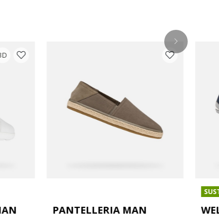
3D
SUS
MAN
PANTELLERIA MAN
WE