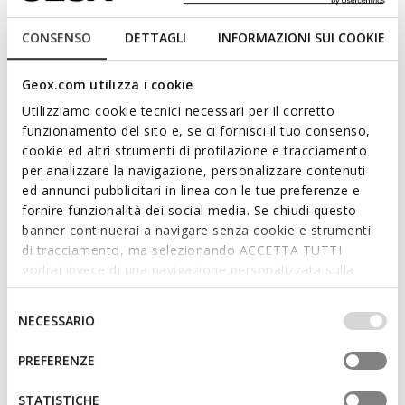
dressing with a refined feel.
Read more
ITEM CODE:
D5600B08522C9999
CONSENSO
DETTAGLI
INFORMAZIONI SUI COOKIE
Features
Geox.com utilizza i cookie
By purchasing this product, you are
Utilizziamo cookie tecnici necessari per il corretto
supporting Leather Working Group certified
funzionamento del sito e, se ci fornisci il tuo consenso,
tanneries
cookie ed altri strumenti di profilazione e tracciamento
per analizzare la navigazione, personalizzare contenuti
ed annunci pubblicitari in linea con le tue preferenze e
Outstanding cushioning effect which offers protection
fornire funzionalità dei social media. Se chiudi questo
and absorbs jolts and vibrations
banner continuerai a navigare senza cookie e strumenti
Quick and easy to put on
di tracciamento, ma selezionando ACCETTA TUTTI
godrai invece di una navigazione personalizzata sulla
Thickness of sole: 4 cm / 1,6"
base dei tuoi gusti ed interessi. Selezionando
IMPOSTAZIONI potrai anche scegliere quali cookies ed
Selezione
Lightweight footwear
NECESSARIO
altri strumenti di tracciamento autorizzare. Per maggiori
del
Lace and zip fastening
informazioni o per modificare in qualsiasi momento le
consenso
PREFERENZE
tue impostazioni, visita la nostra
cookie policy
.
STATISTICHE