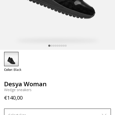
selected
Color:
Black
Desya Woman
Wedge sneakers
€140,00