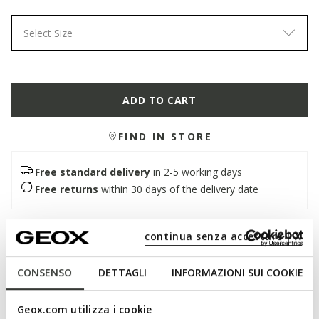
Select Size
ADD TO CART
FIND IN STORE
Free standard delivery
in 2-5 working days
Free returns
within 30 days of the delivery date
Description
continua senza accettare | X
A lightweight and breathable women's flat sandal with an
CONSENSO
DETTAGLI
INFORMAZIONI SUI COOKIE
urban and feminine style. Available in a bright champagne
shade, it is made of glittery leather-effect material.
Breathable and comfortable, Maddalusia C adds a touch of
Geox.com utilizza i cookie