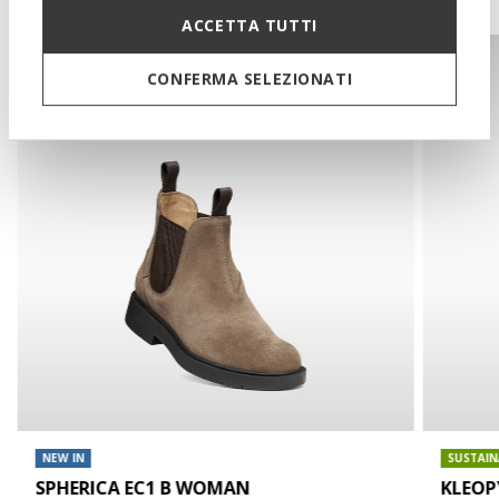
ACCETTA TUTTI
CONFERMA SELEZIONATI
NEW IN
SUSTAIN
SPHERICA EC1 B WOMAN
KLEO