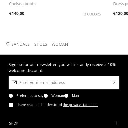
Chelsea boots
Dress 
€140,00
€120,0
2 COLORS
SANDALS
SHOES
WOMAN
Sign up for our newsletter: you will instantly receive a 10%
welcome discount.
Prefer not to say
Woman
Man
I have read and understood
the privacy statement
.
SHOP