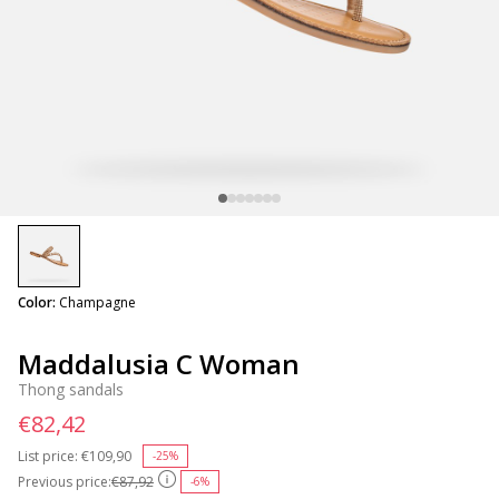
selected
Color:
Champagne
Maddalusia C Woman
Thong sandals
€82,42
List price:
Price reduced from
€109,90
to
-25%
Previous price:
€87,92
-6%