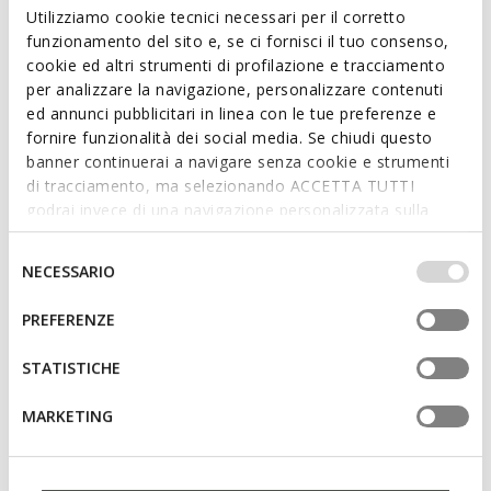
glamour to everyday outfits.
Utilizziamo cookie tecnici necessari per il corretto
ITEM CODE:
D65YMJ000QDCB500
funzionamento del sito e, se ci fornisci il tuo consenso,
cookie ed altri strumenti di profilazione e tracciamento
per analizzare la navigazione, personalizzare contenuti
Features
ed annunci pubblicitari in linea con le tue preferenze e
fornire funzionalità dei social media. Se chiudi questo
Quick and easy to put on
banner continuerai a navigare senza cookie e strumenti
Thickness of sole: 1,5 cm / 0,6"
di tracciamento, ma selezionando ACCETTA TUTTI
godrai invece di una navigazione personalizzata sulla
Slip-on design allows you to slide the foot in swiftly
base dei tuoi gusti ed interessi. Selezionando
IMPOSTAZIONI potrai anche scegliere quali cookies ed
Selezione
NECESSARIO
altri strumenti di tracciamento autorizzare. Per maggiori
del
Materials
informazioni o per modificare in qualsiasi momento le
consenso
PREFERENZE
tue impostazioni, visita la nostra
cookie policy
.
Technologies
STATISTICHE
MARKETING
You may also like