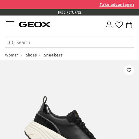
Take advantage of furt
FREE RETURNS
Woman
Shoes
Sneakers