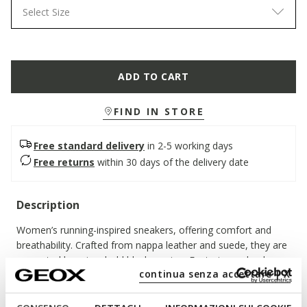
Select Size
ADD TO CART
FIND IN STORE
Free standard delivery
in 2-5 working days
Free returns
within 30 days of the delivery date
Description
Women’s running-inspired sneakers, offering comfort and
breathability. Crafted from nappa leather and suede, they are
presented here in a bold black version. Featuring a chunky
continua senza accettare | X
outsole, Diamanta completes everyday outfits with an active
yet feminine touch.
ITEM CODE:
D66UFA08522C9999