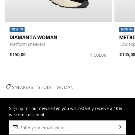
NEW IN
NEW IN
DIAMANTA WOMAN
METR
Platform sneakers
Low top
€150,00
€145,0
1 COLOR
SNEAKERS
SHOES
WOMAN
Sign up for our newsletter: you will instantly receive a 10%
welcome discount.