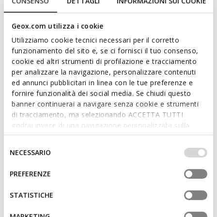
CONSENSO
DETTAGLI
INFORMAZIONI SUI COOKIE
Geox.com utilizza i cookie
Features
Utilizziamo cookie tecnici necessari per il corretto
funzionamento del sito e, se ci fornisci il tuo consenso,
By purchasing this product, you are
cookie ed altri strumenti di profilazione e tracciamento
supporting Leather Working Group certified
per analizzare la navigazione, personalizzare contenuti
tanneries
ed annunci pubblicitari in linea con le tue preferenze e
fornire funzionalità dei social media. Se chiudi questo
Outstanding cushioning effect which offers protection
banner continuerai a navigare senza cookie e strumenti
and absorbs jolts and vibrations
di tracciamento, ma selezionando ACCETTA TUTTI
godrai invece di una navigazione personalizzata sulla
Thickness of sole: 5,5 cm / 2,2"
base dei tuoi gusti ed interessi. Selezionando
Lightweight footwear
IMPOSTAZIONI potrai anche scegliere quali cookies ed
Selezione
NECESSARIO
altri strumenti di tracciamento autorizzare. Per maggiori
del
Lace fastening; Removable insole
informazioni o per modificare in qualsiasi momento le
consenso
PREFERENZE
tue impostazioni, visita la nostra
cookie policy
.
STATISTICHE
Materials
MARKETING