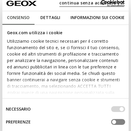
continua senza accettare | X
Features
CONSENSO
DETTAGLI
INFORMAZIONI SUI COOKIE
By purchasing this product, you are
Geox.com utilizza i cookie
supporting Leather Working Group certified
Utilizziamo cookie tecnici necessari per il corretto
tanneries
funzionamento del sito e, se ci fornisci il tuo consenso,
cookie ed altri strumenti di profilazione e tracciamento
Outstanding cushioning effect which offers protection
per analizzare la navigazione, personalizzare contenuti
and absorbs jolts and vibrations
ed annunci pubblicitari in linea con le tue preferenze e
fornire funzionalità dei social media. Se chiudi questo
Flexible and stretchy, thanks to the Active Flexibility
banner continuerai a navigare senza cookie e strumenti
System
di tracciamento, ma selezionando ACCETTA TUTTI
godrai invece di una navigazione personalizzata sulla
Quick and easy to put on
base dei tuoi gusti ed interessi. Selezionando
Thickness of sole: 3,5 cm / 1,4"
IMPOSTAZIONI potrai anche scegliere quali cookies ed
Selezione
NECESSARIO
altri strumenti di tracciamento autorizzare. Per maggiori
del
Lightweight footwear
informazioni o per modificare in qualsiasi momento le
consenso
PREFERENZE
tue impostazioni, visita la nostra
cookie policy
.
Slip-on design allows you to slide the foot in swiftly;