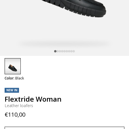
selected
Color:
Black
NEW IN
Flextride Woman
Leather loafers
€110,00