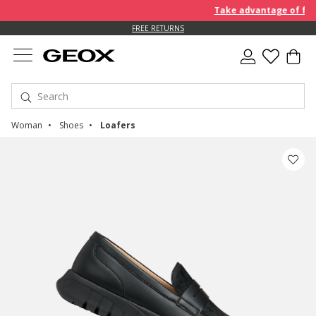
Take advantage of furth
FREE RETURNS
Woman
Shoes
Loafers