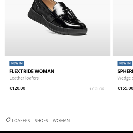
NEW IN
NEW IN
FLEXTRIDE WOMAN
SPHER
Leather loafers
Wedge 
€120,00
€155,0
1 COLOR
LOAFERS
SHOES
WOMAN