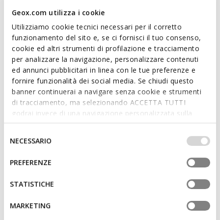
to office outfits and special occasions.
Geox.com utilizza i cookie
ITEM CODE:
U659GB00043C6009
Utilizziamo cookie tecnici necessari per il corretto
funzionamento del sito e, se ci fornisci il tuo consenso,
cookie ed altri strumenti di profilazione e tracciamento
Features
per analizzare la navigazione, personalizzare contenuti
ed annunci pubblicitari in linea con le tue preferenze e
By purchasing this product, you are
fornire funzionalità dei social media. Se chiudi questo
supporting Leather Working Group certified
banner continuerai a navigare senza cookie e strumenti
tanneries
di tracciamento, ma selezionando ACCETTA TUTTI
godrai invece di una navigazione personalizzata sulla
Lace fastening; Removable insole
base dei tuoi gusti ed interessi. Selezionando
IMPOSTAZIONI potrai anche scegliere quali cookies ed
Selezione
NECESSARIO
altri strumenti di tracciamento autorizzare. Per maggiori
del
informazioni o per modificare in qualsiasi momento le
consenso
Materials
PREFERENZE
tue impostazioni, visita la nostra
cookie policy
.
STATISTICHE
Technologies
MARKETING