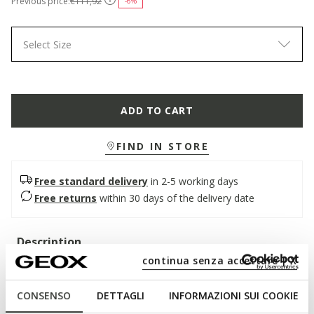
Previous price:
€111,92
-6%
Select Size
ADD TO CART
FIND IN STORE
Free standard delivery
in 2-5 working days
Free returns
within 30 days of the delivery date
Description
continua senza accettare | X
A formal men's shoe that combines comfort and impeccable
style. Here in a classic dark brown version, it features a
CONSENSO
DETTAGLI
INFORMAZIONI SUI COOKIE
smooth leather upper and a tapered line that enhances its
elegance. Light and breathable, Iacopo adds a touch of class