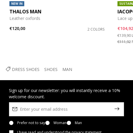
NEW IN
SUSTAIN
THALOS MAN
IACO
Leather oxfords
Lace up
€120,00
€104,9
2 COLORS
Price re
€139,90
€111,92
P
DRESS SHOES
SHOES
MAN
Sign up for our newsletter: you will instantly receive a 10%
welcome discount.
Prefer not to say
Woman
Man
I have read and understood
the privacy statement
.