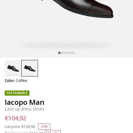
selected
Color:
Coffee
SUSTAINABLE
Iacopo Man
Lace up dress shoes
€104,92
List price:
Price reduced from
€139,90
to
-25%