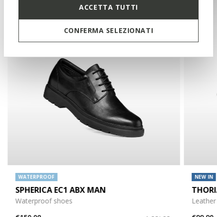
ACCETTA TUTTI
CONFERMA SELEZIONATI
WATERPROOF
NEW IN
SPHERICA EC1 ABX MAN
THOR
Waterproof shoes
Leather