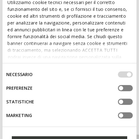
Utilizziamo cookie tecnici necessari per il corretto
funzionamento del sito e, se ci fornisci il tuo consenso,
cookie ed altri strumenti di profilazione e tracciamento
Features
per analizzare la navigazione, personalizzare contenuti
ed annunci pubblicitari in linea con le tue preferenze e
Enhanced cushioning effect based on the Zero Shock
System
fornire funzionalità dei social media. Se chiudi questo
banner continuerai a navigare senza cookie e strumenti
Lace fastening
di tracciamento, ma selezionando ACCETTA TUTTI
godrai invece di una navigazione personalizzata sulla
base dei tuoi gusti ed interessi. Selezionando
IMPOSTAZIONI potrai anche scegliere quali cookies ed
Selezione
Materials
NECESSARIO
altri strumenti di tracciamento autorizzare. Per maggiori
del
informazioni o per modificare in qualsiasi momento le
consenso
PREFERENZE
Technologies
tue impostazioni, visita la nostra
cookie policy
.
STATISTICHE
MARKETING
You may also like