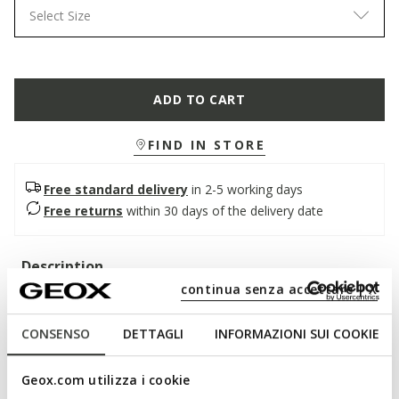
Select Size
ADD TO CART
FIND IN STORE
Free standard delivery
in 2-5 working days
Free returns
within 30 days of the delivery date
Description
continua senza accettare | X
A super-cushioned and breathable men's shoe, an authentic
blend of elegance and uncompromising comfort. In this
CONSENSO
DETTAGLI
INFORMAZIONI SUI COOKIE
classic black version, it features a soft smooth leather upper
with a contemporary design. Walk Pleasure B is suitable for
both special occasions and business looks.
Geox.com utilizza i cookie
ITEM CODE:
U657KB00043C9999