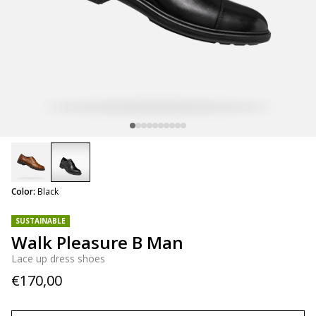
selected
Color:
Black
SUSTAINABLE
Walk Pleasure B Man
Lace up dress shoes
€170,00