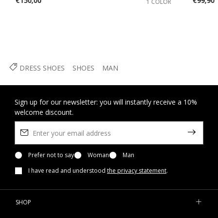
€150,00
€99,90
1 COLOR
DRESS SHOES
SHOES
MAN
Sign up for our newsletter: you will instantly receive a 10%
welcome discount.
Prefer not to say
Woman
Man
I have read and understood
the privacy statement
.
SHOP