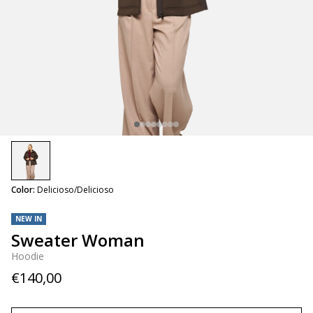
selected
Color:
Delicioso/Delicioso
NEW IN
Sweater Woman
Hoodie
€140,00