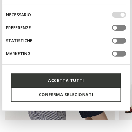
base dei tuoi gusti ed interessi. Selezionando
IMPOSTAZIONI potrai anche scegliere quali cookies ed
Selezione
NECESSARIO
altri strumenti di tracciamento autorizzare. Per maggiori
del
informazioni o per modificare in qualsiasi momento le
consenso
PREFERENZE
tue impostazioni, visita la nostra
cookie policy
.
STATISTICHE
MARKETING
ACCETTA TUTTI
CONFERMA SELEZIONATI