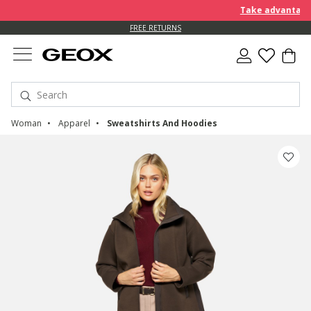
Take advantage of fu
FREE RETURNS
Woman
Apparel
Sweatshirts And Hoodies