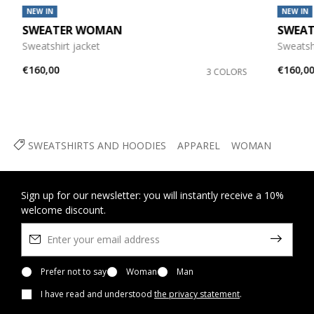
NEW IN
NEW IN
SWEATER WOMAN
SWEA
Sweatshirt jacket
Sweatshi
€160,00
€160,0
3 COLORS
SWEATSHIRTS AND HOODIES
APPAREL
WOMAN
Sign up for our newsletter: you will instantly receive a 10%
welcome discount.
Prefer not to say
Woman
Man
I have read and understood
the privacy statement
.