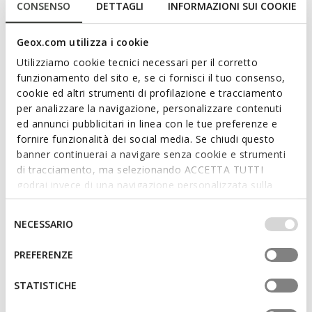
CONSENSO
DETTAGLI
INFORMAZIONI SUI COOKIE
detailing, Wader is a breathable sandal which is perfect for
light-hearted outdoor fun and games. It also has a toe and
heel guard and can be worn in and out of the water.
Geox.com utilizza i cookie
ITEM CODE:
J1530A00014C4074
Utilizziamo cookie tecnici necessari per il corretto
funzionamento del sito e, se ci fornisci il tuo consenso,
cookie ed altri strumenti di profilazione e tracciamento
Features
per analizzare la navigazione, personalizzare contenuti
Water-friendly footwear made using quick-drying
ed annunci pubblicitari in linea con le tue preferenze e
materials
fornire funzionalità dei social media. Se chiudi questo
banner continuerai a navigare senza cookie e strumenti
Quick and easy to put on
di tracciamento, ma selezionando ACCETTA TUTTI
godrai invece di una navigazione personalizzata sulla
Reinforced toe and heel
base dei tuoi gusti ed interessi. Selezionando
Riptape fastening
IMPOSTAZIONI potrai anche scegliere quali cookies ed
Selezione
NECESSARIO
altri strumenti di tracciamento autorizzare. Per maggiori
del
informazioni o per modificare in qualsiasi momento le
consenso
PREFERENZE
tue impostazioni, visita la nostra
cookie policy
.
Materials
STATISTICHE
Technologies