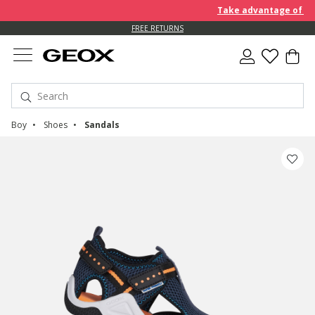
Take advantage of furth
FREE RETURNS
Boy
Shoes
Sandals