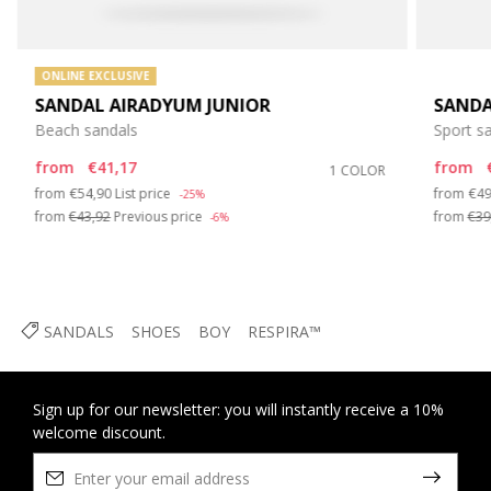
ONLINE EXCLUSIVE
SANDAL AIRADYUM JUNIOR
SANDA
Beach sandals
Sport s
from
€41,17
from
1 COLOR
Price reduced from
to
Pri
from
€54,90
List price
from
€49
-25%
from
€43,92
Previous price
from
€39
-6%
SANDALS
SHOES
BOY
RESPIRA™
Sign up for our newsletter: you will instantly receive a 10%
welcome discount.