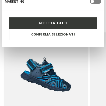
MARKETING
You may also like
ACCETTA TUTTI
CONFERMA SELEZIONATI