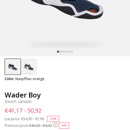
selected
Color:
Navy/Fluo orange
Wader Boy
Beach sandals
€41,17 - 50,92
List price:
Price reduced from
€54,90 - 67,90
to
-25%
Previous price:
€43,92 - 54,32
-6%