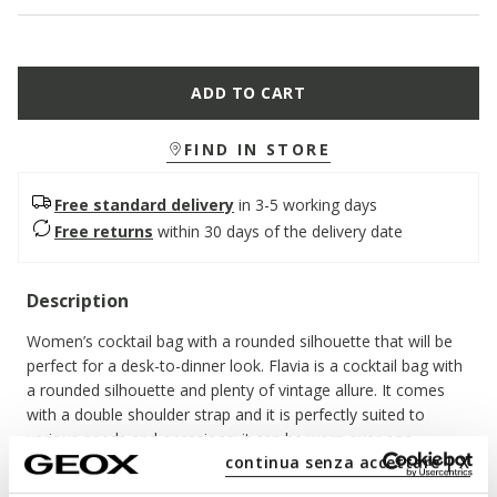
ADD TO CART
FIND IN STORE
Free standard delivery
in 3-5 working days
Free returns
within 30 days of the delivery date
Description
Women’s cocktail bag with a rounded silhouette that will be
perfect for a desk-to-dinner look. Flavia is a cocktail bag with
a rounded silhouette and plenty of vintage allure. It comes
with a double shoulder strap and it is perfectly suited to
various needs and occasions; it can be worn over one
continua senza accettare | X
shoulder, held in the hand or worn like a casual contemporary
crossbody bag. It has been crafted from supple leather in a
Read more