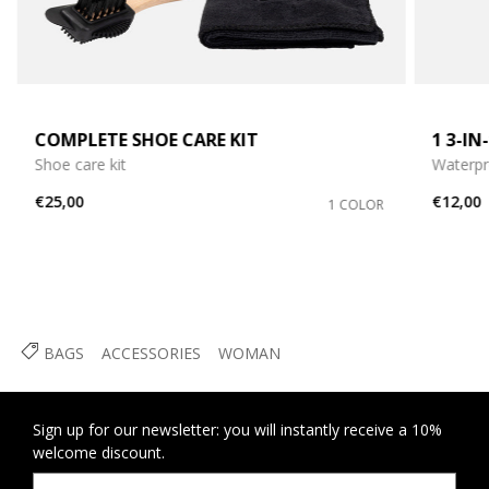
COMPLETE SHOE CARE KIT
1 3-I
Shoe care kit
Waterpr
€25,00
€12,00
1 COLOR
BAGS
ACCESSORIES
WOMAN
Sign up for our newsletter: you will instantly receive a 10%
welcome discount.