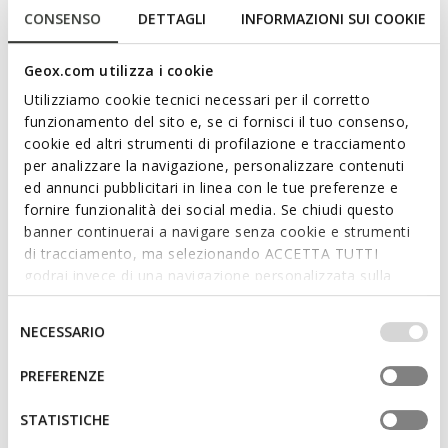
black palette.
CONSENSO
DETTAGLI
INFORMAZIONI SUI COOKIE
ITEM CODE:
D25KAA00046C9999
Features
Geox.com utilizza i cookie
Dimensions: H: 23 cm, L: 25 cm, W: 5 cm
Utilizziamo cookie tecnici necessari per il corretto
funzionamento del sito e, se ci fornisci il tuo consenso,
External details: removable strap
cookie ed altri strumenti di profilazione e tracciamento
per analizzare la navigazione, personalizzare contenuti
Internal details: 1 internal pocket
ed annunci pubblicitari in linea con le tue preferenze e
Crook of arm
fornire funzionalità dei social media. Se chiudi questo
banner continuerai a navigare senza cookie e strumenti
Hand-held
di tracciamento, ma selezionando ACCETTA TUTTI
godrai invece di una navigazione personalizzata sulla
Adjustable strap
base dei tuoi gusti ed interessi. Selezionando
Shoulder style
IMPOSTAZIONI potrai anche scegliere quali cookies ed
Selezione
NECESSARIO
altri strumenti di tracciamento autorizzare. Per maggiori
del
Turn-lock closure
informazioni o per modificare in qualsiasi momento le
consenso
PREFERENZE
tue impostazioni, visita la nostra
cookie policy
.
Light gold-tone metallic detailing
STATISTICHE