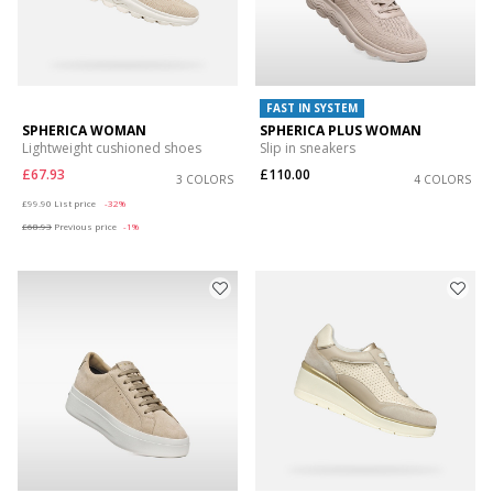
FAST IN SYSTEM
SPHERICA WOMAN
SPHERICA PLUS WOMAN
Lightweight cushioned shoes
Slip in sneakers
£67.93
£110.00
3 COLORS
4 COLORS
Price reduced from
to
£99.90
List price
-32%
£68.93
Previous price
-1%