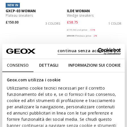
NEW IN
GXCP-03 WOMAN
ILDE WOMAN
Plateau sneakers
Wedge sneakers
£150.00
£58.75
3 COLORS
1 COLOR
Price reduced from
to
£119.90
List price
-51%
£59.95
Previous price
-2%
continua senza accettare | X
CONSENSO
DETTAGLI
INFORMAZIONI SUI COOKIE
Geox.com utilizza i cookie
Utilizziamo cookie tecnici necessari per il corretto
funzionamento del sito e, se ci fornisci il tuo consenso,
cookie ed altri strumenti di profilazione e tracciamento
per analizzare la navigazione, personalizzare contenuti
BLUE TOUCH
FAST IN SYSTEM
ed annunci pubblicitari in linea con le tue preferenze e
GXCP-01 WOMAN
SPHERICA PLUS WOMAN
fornire funzionalità dei social media. Se chiudi questo
Leather sneakers
Slip in sneakers
banner continuerai a navigare senza cookie e strumenti
£71.95
£130.00