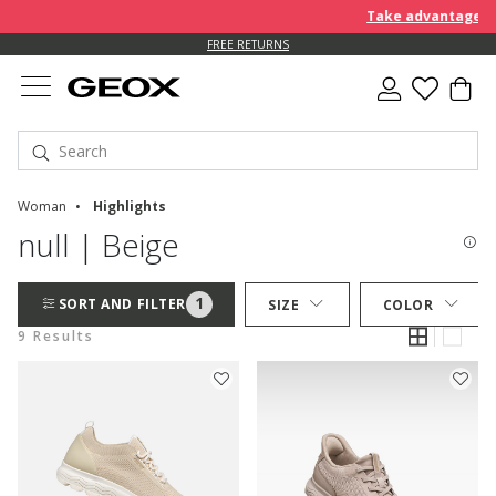
Take advantage of a
FREE RETURNS
Woman
Highlights
null | Beige
1
SORT AND FILTER
SIZE
COLOR
9 Results