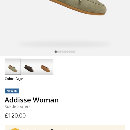
selected
Color:
Sage
NEW IN
Addisse Woman
Suede loafers
£120.00