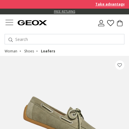
Take advantage of an E
FREE RETURNS
Woman
Shoes
Loafers