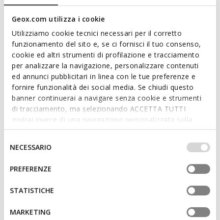
sage green version, it features a soft suede upper with a
minimalist silhouette, enhanced by handcrafted details.
Geox.com utilizza i cookie
Comfortable and breathable, Addisse adds a touch of
Utilizziamo cookie tecnici necessari per il corretto
effortless elegance to everyday outfits.
funzionamento del sito e, se ci fornisci il tuo consenso,
ITEM CODE:
D66AXB00022C3016
Read more
cookie ed altri strumenti di profilazione e tracciamento
per analizzare la navigazione, personalizzare contenuti
ed annunci pubblicitari in linea con le tue preferenze e
Features
fornire funzionalità dei social media. Se chiudi questo
banner continuerai a navigare senza cookie e strumenti
Quick and easy to put on
di tracciamento, ma selezionando ACCETTA TUTTI
godrai invece di una navigazione personalizzata sulla
Thickness of sole: 1 cm / 0.4"
base dei tuoi gusti ed interessi. Selezionando
Slip-on design allows you to slide the foot in swiftly;
IMPOSTAZIONI potrai anche scegliere quali cookies ed
Selezione
NECESSARIO
Removable insole
altri strumenti di tracciamento autorizzare. Per maggiori
del
informazioni o per modificare in qualsiasi momento le
consenso
PREFERENZE
tue impostazioni, visita la nostra
cookie policy
.
Materials
STATISTICHE
MARKETING
Technologies