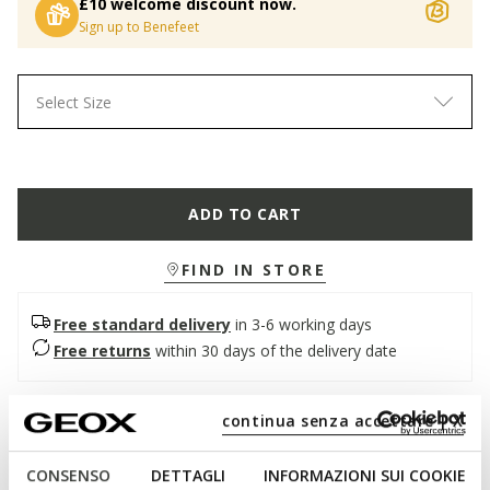
£10 welcome discount now.
Sign up to Benefeet
Select Size
ADD TO CART
FIND IN STORE
Free standard delivery
in 3-6 working days
Free returns
within 30 days of the delivery date
Description
continua senza accettare | X
Women’s moccasin with an understated yet sophisticated
CONSENSO
DETTAGLI
INFORMAZIONI SUI COOKIE
style, the perfect companion for hectic days in the city. In this