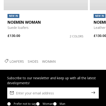
NEW IN
NEW IN
NOEMEN WOMAN
NOEM
Suede loafers
Leather
£130.00
£130.0
2 COLORS
LOAFERS
SHOES
WOMAN
Subscribe to our newsletter and keep up with all the latest
developments!
Prefer not to say
Woman
Man