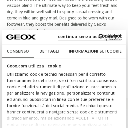
viscose blend. The ultimate way to keep your feet fresh and
dry, they will be well suited to sporty-casual dressing and
come in blue and grey marl. Designed to be worn with our
footwear, they boost the benefits delivered by Geox’s
systems and technology.
continua senza accettare | X
Each packet contains two pairs of socks.
Read more
Ribbed trim shot with lurex.
CONSENSO
DETTAGLI
INFORMAZIONI SUI COOKIE
ITEM CODE:
W2665ET3009F4116
Materials
Geox.com utilizza i cookie
Utilizziamo cookie tecnici necessari per il corretto
funzionamento del sito e, se ci fornisci il tuo consenso,
Style Inspiration
cookie ed altri strumenti di profilazione e tracciamento
per analizzare la navigazione, personalizzare contenuti
ed annunci pubblicitari in linea con le tue preferenze e
fornire funzionalità dei social media. Se chiudi questo
banner continuerai a navigare senza cookie e strumenti
di tracciamento, ma selezionando ACCETTA TUTTI
godrai invece di una navigazione personalizzata sulla