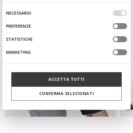
base dei tuoi gusti ed interessi. Selezionando
IMPOSTAZIONI potrai anche scegliere quali cookies ed
Selezione
NECESSARIO
altri strumenti di tracciamento autorizzare. Per maggiori
del
informazioni o per modificare in qualsiasi momento le
consenso
PREFERENZE
tue impostazioni, visita la nostra
cookie policy
.
STATISTICHE
MARKETING
ACCETTA TUTTI
CONFERMA SELEZIONATI