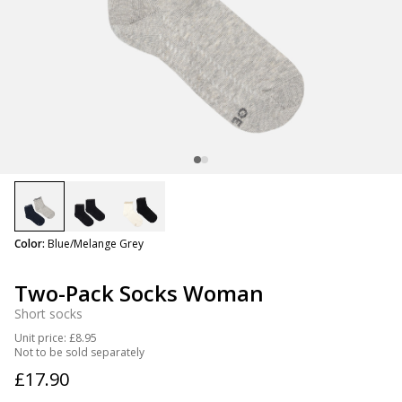
selected
Color:
Blue/Melange Grey
Two-Pack Socks Woman
Short socks
Unit price: £8.95
Not to be sold separately
£17.90