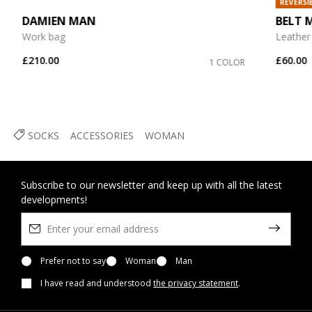
REVERSI
DAMIEN MAN
BELT 
Work bag
Leather 
£210.00
£60.00
1 COLOR
SOCKS
ACCESSORIES
WOMAN
Subscribe to our newsletter and keep up with all the latest
developments!
Prefer not to say
Woman
Man
I have read and understood
the privacy statement
.