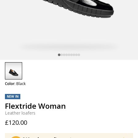
selected
Color:
Black
NEW IN
Flextride Woman
Leather loafers
£120.00