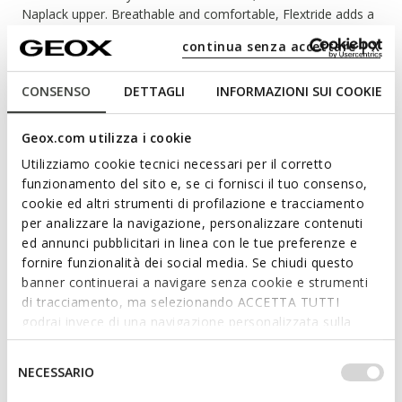
Naplack upper. Breathable and comfortable, Flextride adds a
trendy touch to everyday city looks.
continua senza accettare | X
ITEM CODE:
D669AB00067C9999
CONSENSO
DETTAGLI
INFORMAZIONI SUI COOKIE
Features
Geox.com utilizza i cookie
Utilizziamo cookie tecnici necessari per il corretto
By purchasing this product, you are
funzionamento del sito e, se ci fornisci il tuo consenso,
supporting Leather Working Group certified
cookie ed altri strumenti di profilazione e tracciamento
tanneries
per analizzare la navigazione, personalizzare contenuti
ed annunci pubblicitari in linea con le tue preferenze e
Outstanding cushioning effect which offers protection
fornire funzionalità dei social media. Se chiudi questo
and absorbs jolts and vibrations
banner continuerai a navigare senza cookie e strumenti
di tracciamento, ma selezionando ACCETTA TUTTI
Flexible and stretchy, thanks to the Active Flexibility
godrai invece di una navigazione personalizzata sulla
System
base dei tuoi gusti ed interessi. Selezionando
Quick and easy to put on
IMPOSTAZIONI potrai anche scegliere quali cookies ed
Selezione
NECESSARIO
altri strumenti di tracciamento autorizzare. Per maggiori
del
Thickness of sole: 3,5 cm / 1,4"
informazioni o per modificare in qualsiasi momento le