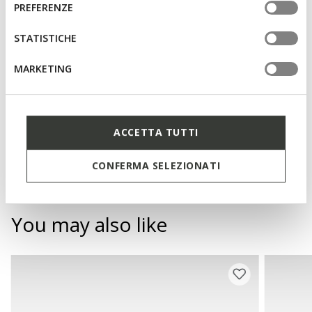
consenso
PREFERENZE
tue impostazioni, visita la nostra
cookie policy
.
Lightweight footwear
STATISTICHE
Slip-on design allows you to slide the foot in swiftly;
Removable insole
MARKETING
Materials
ACCETTA TUTTI
Technologies
CONFERMA SELEZIONATI
You may also like