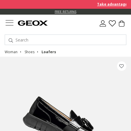
Take advantage of a
FREE RETURNS
Woman
Shoes
Loafers