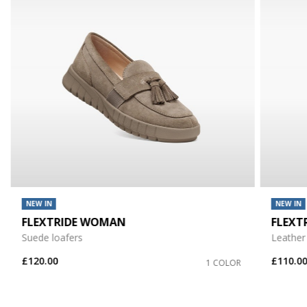
NEW IN
NEW IN
FLEXTRIDE WOMAN
FLEXT
Suede loafers
Leather
£120.00
£110.0
1 COLOR