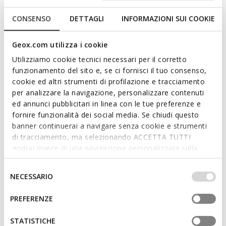
designed for city life. Blandine is Geox's take on the classic
CONSENSO
DETTAGLI
INFORMAZIONI SUI COOKIE
horizontal messenger bag. Its downsized and compact design
is belied by its ability to contain all your necessities for your
hectic daily routine. Crafted from supple leather, it comes in a
Geox.com utilizza i cookie
versatile off-white palette.
Utilizziamo cookie tecnici necessari per il corretto
ITEM CODE:
D25KBA00046C1002
Read more
funzionamento del sito e, se ci fornisci il tuo consenso,
cookie ed altri strumenti di profilazione e tracciamento
per analizzare la navigazione, personalizzare contenuti
Features
ed annunci pubblicitari in linea con le tue preferenze e
fornire funzionalità dei social media. Se chiudi questo
Dimensions: H: 16 cm, L: 25 cm, W: 8 cm
banner continuerai a navigare senza cookie e strumenti
di tracciamento, ma selezionando ACCETTA TUTTI
External details: 2 external pockets
godrai invece di una navigazione personalizzata sulla
Internal details: 2 internal pockets
base dei tuoi gusti ed interessi. Selezionando
IMPOSTAZIONI potrai anche scegliere quali cookies ed
Selezione
Adjustable strap
NECESSARIO
altri strumenti di tracciamento autorizzare. Per maggiori
del
informazioni o per modificare in qualsiasi momento le
Shoulder style
consenso
PREFERENZE
tue impostazioni, visita la nostra
cookie policy
.
Zip fastening
STATISTICHE