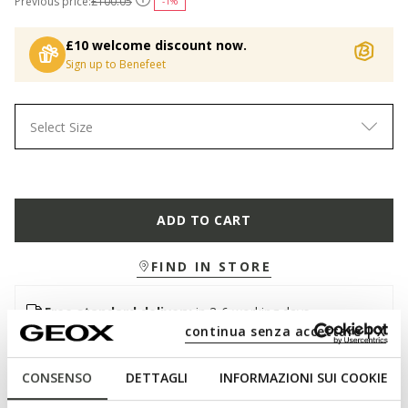
Previous price:
£100.05
-1%
£10 welcome discount now.
Sign up to Benefeet
Select Size
ADD TO CART
FIND IN STORE
Free standard delivery
in 3-6 working days
continua senza accettare | X
Free returns
within 30 days of the delivery date
CONSENSO
DETTAGLI
INFORMAZIONI SUI COOKIE
Description