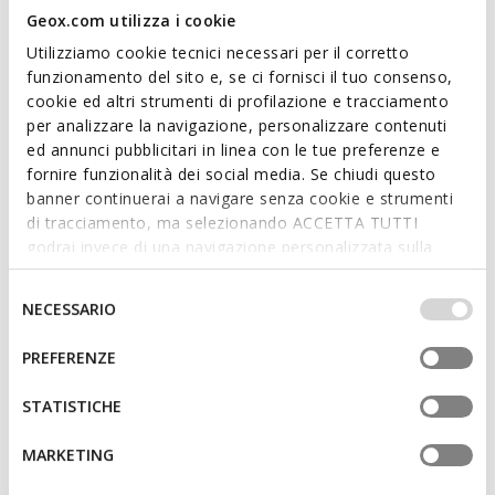
Men's formal shoe with a refined and timeless design,
Geox.com utilizza i cookie
revisited with an urban twist. A model with a timeless design
Utilizziamo cookie tecnici necessari per il corretto
characterised by tapered lines, it is presented here in smooth
funzionamento del sito e, se ci fornisci il tuo consenso,
cognac leather. Comfortable and breathable, Barberigo is
cookie ed altri strumenti di profilazione e tracciamento
ideal for enhancing the most sophisticated business looks.
per analizzare la navigazione, personalizzare contenuti
ITEM CODE:
U56MBD00043C6610
ed annunci pubblicitari in linea con le tue preferenze e
fornire funzionalità dei social media. Se chiudi questo
banner continuerai a navigare senza cookie e strumenti
Features
di tracciamento, ma selezionando ACCETTA TUTTI
godrai invece di una navigazione personalizzata sulla
Lightweight footwear
base dei tuoi gusti ed interessi. Selezionando
Lace fastening
IMPOSTAZIONI potrai anche scegliere quali cookies ed
Selezione
NECESSARIO
altri strumenti di tracciamento autorizzare. Per maggiori
del
informazioni o per modificare in qualsiasi momento le
consenso
PREFERENZE
tue impostazioni, visita la nostra
cookie policy
.
Materials
STATISTICHE
Technologies
MARKETING