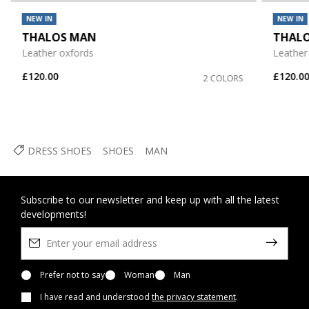
NEW IN
NEW IN
THALOS MAN
THAL
Leather oxfords
Leather
£120.00
£120.0
2 COLORS
DRESS SHOES
SHOES
MAN
Subscribe to our newsletter and keep up with all the latest
developments!
Prefer not to say
Woman
Man
I have read and understood
the privacy statement
.