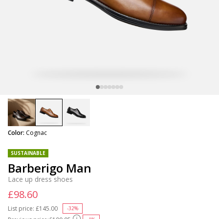
selected
Color:
Cognac
SUSTAINABLE
Barberigo Man
Lace up dress shoes
£98.60
List price:
Price reduced from
£145.00
to
-32%