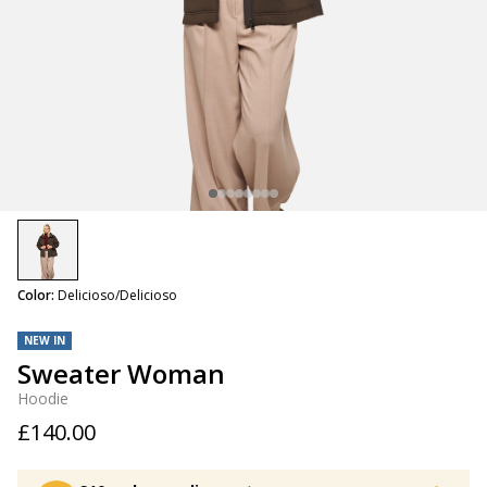
selected
Color:
Delicioso/Delicioso
NEW IN
Sweater Woman
Hoodie
£140.00