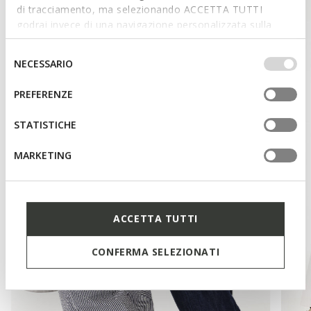
di tracciamento, ma selezionando ACCETTA TUTTI
godrai invece di una navigazione personalizzata sulla
base dei tuoi gusti ed interessi. Selezionando
IMPOSTAZIONI potrai anche scegliere quali cookies ed
Selezione
NECESSARIO
altri strumenti di tracciamento autorizzare. Per maggiori
del
informazioni o per modificare in qualsiasi momento le
consenso
PREFERENZE
tue impostazioni, visita la nostra
cookie policy
.
STATISTICHE
MARKETING
ACCETTA TUTTI
CONFERMA SELEZIONATI