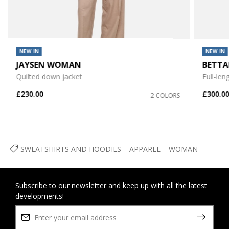
NEW IN
NEW IN
JAYSEN WOMAN
BETT
Quilted down jacket
Full-len
£230.00
£300.0
2 COLORS
SWEATSHIRTS AND HOODIES
APPAREL
WOMAN
Subscribe to our newsletter and keep up with all the latest
developments!