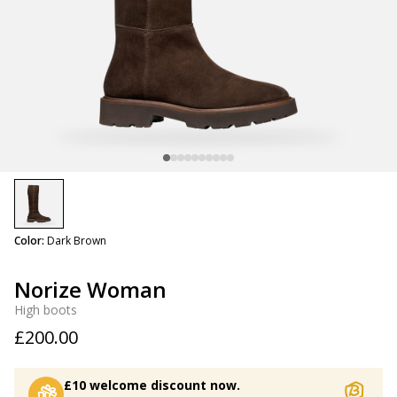
selected
Color:
Dark Brown
Norize Woman
High boots
£200.00
£10 welcome discount now.