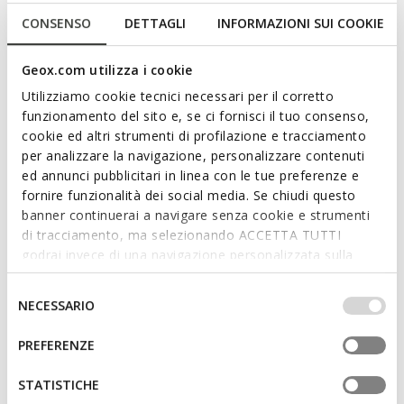
perfect fit. Norize is a stylish accessory and an ideal way to
CONSENSO
DETTAGLI
INFORMAZIONI SUI COOKIE
complete everyday urban looks and inject personality into city
outfits.
Geox.com utilizza i cookie
ITEM CODE:
D564ZB022JZC6006
Read more
Utilizziamo cookie tecnici necessari per il corretto
funzionamento del sito e, se ci fornisci il tuo consenso,
cookie ed altri strumenti di profilazione e tracciamento
Features
per analizzare la navigazione, personalizzare contenuti
Quick and easy to put on
ed annunci pubblicitari in linea con le tue preferenze e
fornire funzionalità dei social media. Se chiudi questo
Heel height: 4 cm / 1,6"
banner continuerai a navigare senza cookie e strumenti
di tracciamento, ma selezionando ACCETTA TUTTI
Elasticated panel on the upper for easy foot entry
godrai invece di una navigazione personalizzata sulla
The circumference of the boot shaft is 34.5 cm / 13.58"
base dei tuoi gusti ed interessi. Selezionando
as measured on a size 37 EU
IMPOSTAZIONI potrai anche scegliere quali cookies ed
Selezione
NECESSARIO
altri strumenti di tracciamento autorizzare. Per maggiori
del
The height of the boot shaft is 38 cm / 14.96" as
informazioni o per modificare in qualsiasi momento le
consenso
measured on a size 37 EU
PREFERENZE
tue impostazioni, visita la nostra
cookie policy
.
STATISTICHE