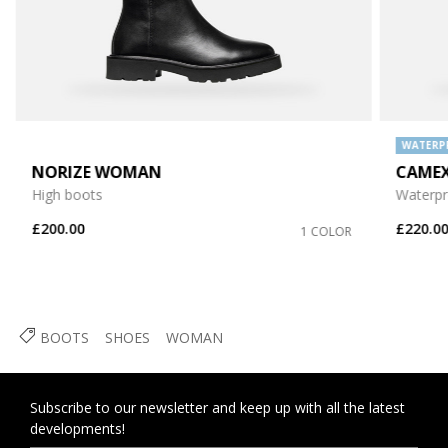
WATERP
NORIZE WOMAN
CAMEX
High boots
Waterpr
£200.00
£220.0
1 COLOR
BOOTS
SHOES
WOMAN
Subscribe to our newsletter and keep up with all the latest
developments!