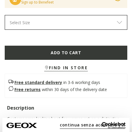
Sign up to Benefeet
Select Size
ADD TO CART
FIND IN STORE
Free standard delivery
in 3-6 working days
Free returns
within 30 days of the delivery date
Description
Contemporary-looking boot for women set on a distinctive
continua senza accettare | X
on-trend chunky sole. It has been crafted from soft dark-
brown suede with stretchy microfibre inserts that ensure a