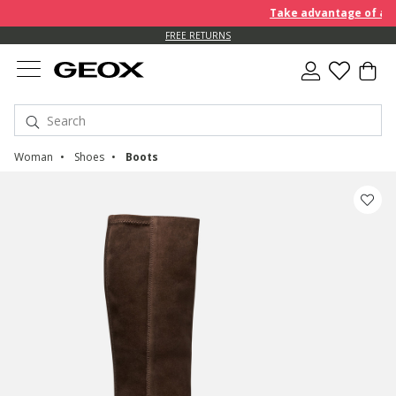
Take advantage of an EX
FREE RETURNS
Woman
Shoes
Boots