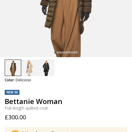
selected
Color:
Delicioso
NEW IN
Bettanie Woman
Full-length quilted coat
£300.00