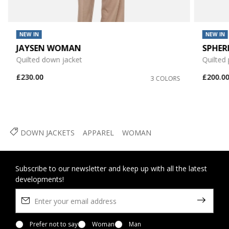
NEW IN
NEW IN
JAYSEN WOMAN
SPHER
Quilted down jacket
Quilted
£230.00
£200.0
3 COLORS
DOWN JACKETS
APPAREL
WOMAN
Subscribe to our newsletter and keep up with all the latest
developments!
Prefer not to say
Woman
Man