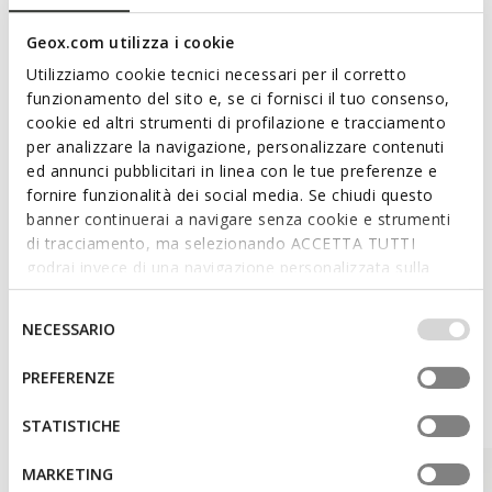
and comfort.
Geox.com utilizza i cookie
Two-way zip and snap fasteners
Utilizziamo cookie tecnici necessari per il corretto
Detachable hood for changing to suit the weather
funzionamento del sito e, se ci fornisci il tuo consenso,
conditions; 2 external pockets; 1 internal pocket; Non-
cookie ed altri strumenti di profilazione e tracciamento
removable faux-fur trim
per analizzare la navigazione, personalizzare contenuti
ed annunci pubblicitari in linea con le tue preferenze e
fornire funzionalità dei social media. Se chiudi questo
banner continuerai a navigare senza cookie e strumenti
Materials
di tracciamento, ma selezionando ACCETTA TUTTI
godrai invece di una navigazione personalizzata sulla
Technologies
base dei tuoi gusti ed interessi. Selezionando
IMPOSTAZIONI potrai anche scegliere quali cookies ed
Selezione
NECESSARIO
altri strumenti di tracciamento autorizzare. Per maggiori
del
informazioni o per modificare in qualsiasi momento le
consenso
PREFERENZE
tue impostazioni, visita la nostra
cookie policy
.
Style Inspiration
STATISTICHE
MARKETING