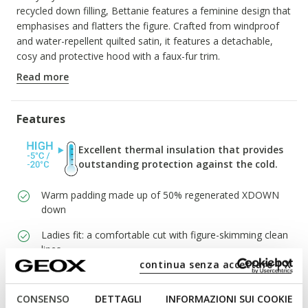
recycled down filling, Bettanie features a feminine design that
emphasises and flatters the figure. Crafted from windproof
and water-repellent quilted satin, it features a detachable,
cosy and protective hood with a faux-fur trim.
ITEM CODE:
W6626HT3122F6216
Read more
Features
Excellent thermal insulation that provides
outstanding protection against the cold.
Warm padding made up of 50% regenerated XDOWN
down
Ladies fit: a comfortable cut with figure-skimming clean
lines
continua senza accettare | X
Fill Power 500 down jacket: light, warm and versatile,
this offers outstanding performance in urban
CONSENSO
DETTAGLI
INFORMAZIONI SUI COOKIE
environments. It is ideal for anyone seeking functionality