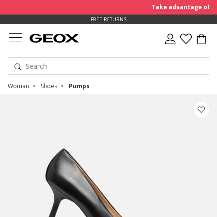
Take advantage of an E
FREE RETURNS
Woman
Shoes
Pumps