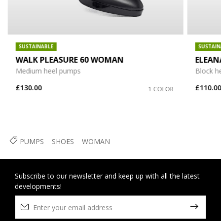
SUSTAINABLE
SUSTAIN
WALK PLEASURE 60 WOMAN
ELEA
Medium heel pumps
Block h
£130.00
£110.0
1 COLOR
PUMPS
SHOES
WOMAN
Subscribe to our newsletter and keep up with all the latest
developments!