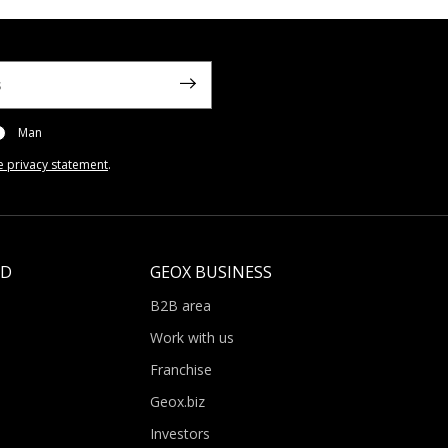
Man
e privacy statement
.
LD
GEOX BUSINESS
B2B area
Work with us
Franchise
Geox.biz
Investors