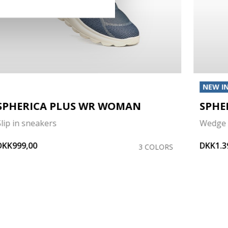
NEW I
SPHERICA PLUS WR WOMAN
SPHE
Slip in sneakers
Wedge 
DKK999,00
DKK1.3
3 COLORS