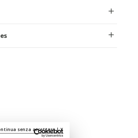
es
ontinua senza accettare | X