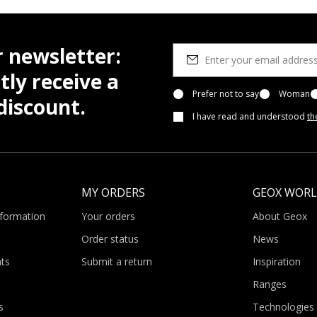
r newsletter:
tly receive a
Prefer not to say
Woman
iscount.
I have read and understood
th
MY ORDERS
GEOX WOR
nformation
Your orders
About Geox
Order status
News
ts
Submit a return
Inspiration
Ranges
s
Technologies