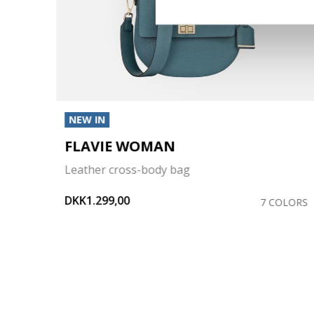
NEW IN
FLAVIE WOMAN
Leather cross-body bag
DKK1.299,00
OLORS
7 COLORS