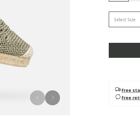
selected
Select Size
Free sta
Free re