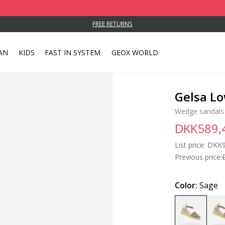
FREE RETURNS
AN
KIDS
FAST IN SYSTEM
GEOX WORLD
Gelsa L
Wedge sandals
DKK589,
List price:
Price
DKK9
Previous price:
Color:
Sage