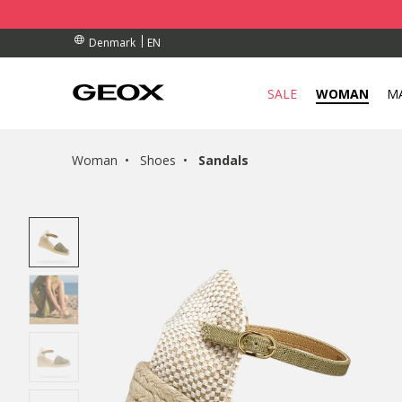
BY COLLECTION POINT.
ERS OVER Dkk 700,00
ERS OVER Dkk 700,00
EN
Denmark
SALE
WOMAN
M
Woman
Shoes
Sandals