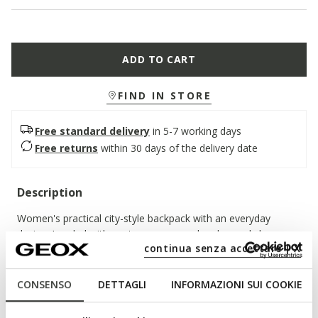
ADD TO CART
FIND IN STORE
Free standard delivery
in 5-7 working days
Free returns
within 30 days of the delivery date
Description
Women's practical city-style backpack with an everyday
design. Loaded with contemporary cool and casual charm,
continua senza accettare | X
Irenie is a functional and capacious backpack with a laid-back
energetic vibe. It has been crafted from supple leather and
comes in a versatile black palette.
CONSENSO
DETTAGLI
INFORMAZIONI SUI COOKIE
ITEM CODE:
D25JVA00046C9999