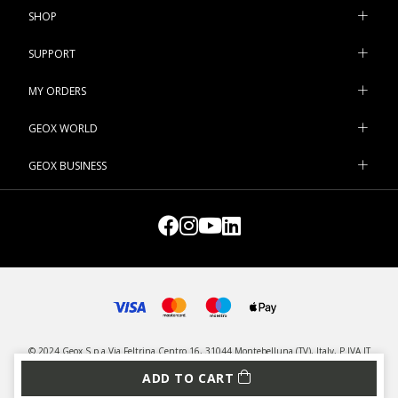
SHOP
SUPPORT
MY ORDERS
GEOX WORLD
GEOX BUSINESS
© 2024 Geox S.p.a Via Feltrina Centro 16, 31044 Montebelluna (TV), Italy, P.IVA IT
03348440268 - All rights reserved
ADD TO CART
PRIVACY
LEGAL
MANAGE COOKIES