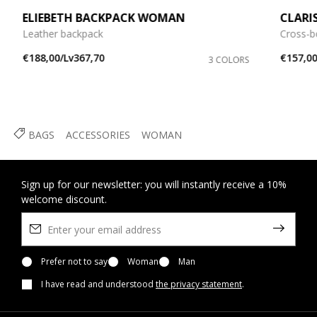
ELIEBETH BACKPACK WOMAN
CLARI
Leather backpack
Cross-b
€188,00/Lv367,70
€157,00
3 COLORS
BAGS
ACCESSORIES
WOMAN
Sign up for our newsletter: you will instantly receive a 10%
welcome discount.
Prefer not to say
Woman
Man
I have read and understood
the privacy statement
.