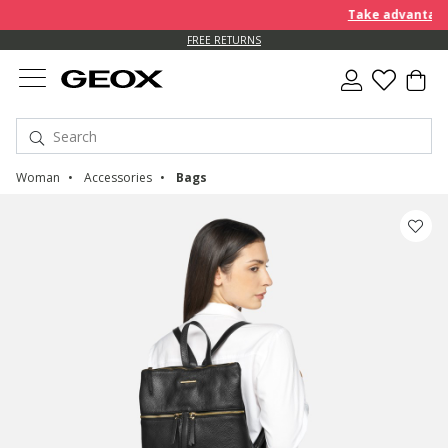
Take advantage o
FREE RETURNS
Woman
Accessories
Bags