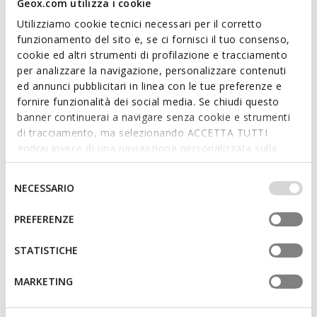
Geox.com utilizza i cookie
Features
Utilizziamo cookie tecnici necessari per il corretto
funzionamento del sito e, se ci fornisci il tuo consenso,
Dimensions: H: 32 cm, L: 40 cm, W: 15 cm
cookie ed altri strumenti di profilazione e tracciamento
per analizzare la navigazione, personalizzare contenuti
External details: 3 external pockets
ed annunci pubblicitari in linea con le tue preferenze e
Internal details: 2 internal pockets
fornire funzionalità dei social media. Se chiudi questo
banner continuerai a navigare senza cookie e strumenti
Adjustable shoulder straps
di tracciamento, ma selezionando ACCETTA TUTTI
godrai invece di una navigazione personalizzata sulla
With handle
base dei tuoi gusti ed interessi. Selezionando
IMPOSTAZIONI potrai anche scegliere quali cookies ed
Zip fastening
Selezione
NECESSARIO
altri strumenti di tracciamento autorizzare. Per maggiori
del
Light gold-tone metallic detailing
informazioni o per modificare in qualsiasi momento le
consenso
PREFERENZE
tue impostazioni, visita la nostra
cookie policy
.
STATISTICHE
Materials
MARKETING