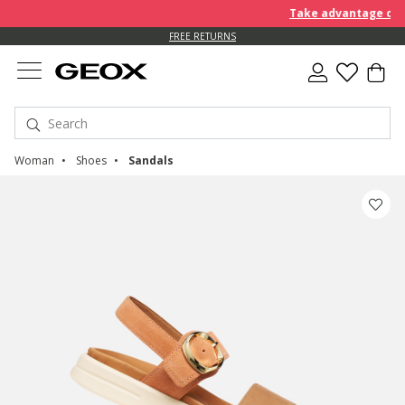
Take advantage of fur
FREE RETURNS
Woman
Shoes
Sandals