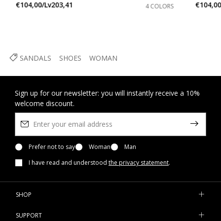
€104,00/Lv203,41
€104,00
4 COLORS
SANDALS
SHOES
WOMAN
Sign up for our newsletter: you will instantly receive a 10%
welcome discount.
Prefer not to say
Woman
Man
I have read and understood
the privacy statement
.
SHOP
SUPPORT