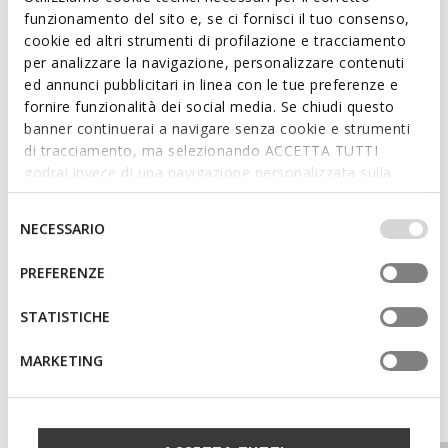
outsole, Xand 2S is perfect for everyday casual looks.
funzionamento del sito e, se ci fornisci il tuo consenso,
ITEM CODE:
D65PAA02243C8155
cookie ed altri strumenti di profilazione e tracciamento
per analizzare la navigazione, personalizzare contenuti
ed annunci pubblicitari in linea con le tue preferenze e
Features
fornire funzionalità dei social media. Se chiudi questo
Thickness of sole: 3 cm / 1,2"
banner continuerai a navigare senza cookie e strumenti
di tracciamento, ma selezionando ACCETTA TUTTI
Buckle on the strap to adjust the fit
godrai invece di una navigazione personalizzata sulla
base dei tuoi gusti ed interessi. Selezionando
IMPOSTAZIONI potrai anche scegliere quali cookies ed
Selezione
NECESSARIO
altri strumenti di tracciamento autorizzare. Per maggiori
Materials
del
informazioni o per modificare in qualsiasi momento le
consenso
PREFERENZE
tue impostazioni, visita la nostra
cookie policy
.
Technologies
STATISTICHE
MARKETING
You may also like