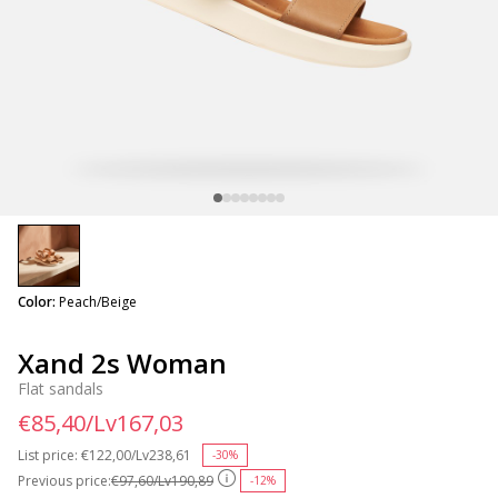
selected
Color:
Peach/Beige
Xand 2s Woman
Flat sandals
€85,40/Lv167,03
List price:
Price reduced from
€122,00/Lv238,61
to
-30%
Previous price:
€97,60/Lv190,89
-12%