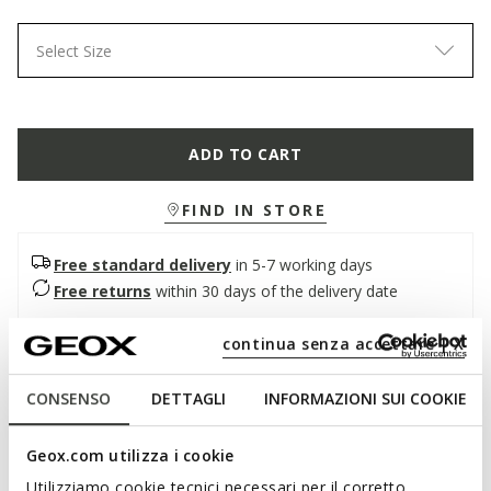
Select Size
ADD TO CART
FIND IN STORE
Free standard delivery
in 5-7 working days
Free returns
within 30 days of the delivery date
continua senza accettare | X
Description
CONSENSO
DETTAGLI
INFORMAZIONI SUI COOKIE
A dynamic, city sandal for women, offering cushioning and
breathability. In this version, which mixes peach and beige, it
is made from a pleasant combination of suede and smooth
Geox.com utilizza i cookie
leather. Featuring an ankle strap and comfortable platform
Utilizziamo cookie tecnici necessari per il corretto