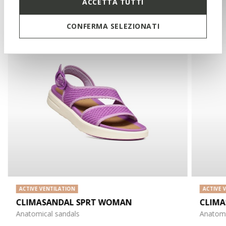
ACCETTA TUTTI
CONFERMA SELEZIONATI
ACTIVE VENTILATION
ACTIVE 
CLIMASANDAL SPRT WOMAN
CLIMA
Anatomical sandals
Anatomi