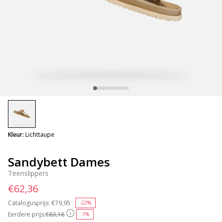
selected
Kleur:
Lichttaupe
Sandybett Dames
Teenslippers
€62,36
Catalogusprijs:
Price reduced from
€79,95
to
-22%
Eerdere prijs:
€63,16
-1%