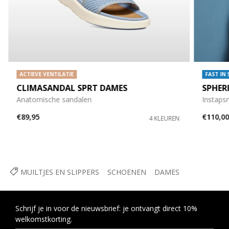
ACTIEVE VENTILATIE
FAST IN
CLIMASANDAL SPRT DAMES
SPHER
Anatomische sandalen
Instaps
€89,95
€110,0
4 KLEUREN
MUILTJES EN SLIPPERS
SCHOENEN
DAMES
Schrijf je in voor de nieuwsbrief: je ontvangt direct 10%
welkomstkorting.