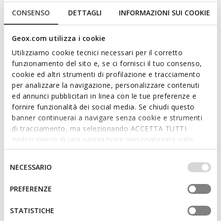
Vingersandalen voor dames die een rustige uitstraling en veel
CONSENSO
DETTAGLI
INFORMAZIONI SUI COOKIE
eigentijdse coolheid uitstralen. Ze hebben een bovenwerk van
zacht Suède in een prachtige, vrouwelijke lichttaupekleur.
Geox.com utilizza i cookie
Sandybett is de perfecte manier om je dagelijkse looks af te
maken en garandeert de hele dag comfort en Ademend
Utilizziamo cookie tecnici necessari per il corretto
Vermogen.
funzionamento del sito e, se ci fornisci il tuo consenso,
ITEMCODE:
D558RB00022C6738
cookie ed altri strumenti di profilazione e tracciamento
Meer lezen
per analizzare la navigazione, personalizzare contenuti
ed annunci pubblicitari in linea con le tue preferenze e
Kenmerken
fornire funzionalità dei social media. Se chiudi questo
banner continuerai a navigare senza cookie e strumenti
Snel en gemakkelijk aan te trekken
di tracciamento, ma selezionando ACCETTA TUTTI
godrai invece di una navigazione personalizzata sulla
Zooldikte: 2,5 cm / 1"
base dei tuoi gusti ed interessi. Selezionando
Dankzij het slip-on ontwerp glijdt uw voet soepel naar
IMPOSTAZIONI potrai anche scegliere quali cookies ed
Selezione
NECESSARIO
binnen
altri strumenti di tracciamento autorizzare. Per maggiori
del
informazioni o per modificare in qualsiasi momento le
consenso
PREFERENZE
tue impostazioni, visita la nostra
cookie policy
.
Materialen
STATISTICHE