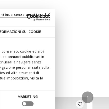
ontinua senza accettare | X
FORMAZIONI SUI COOKIE
uo consenso, cookie ed altri
 ed annunci pubblicitari in
ntinuerai a navigare senza
igazione personalizzata sulla
es ed altri strumenti di
ue impostazioni, visita la
ken
MARKETING