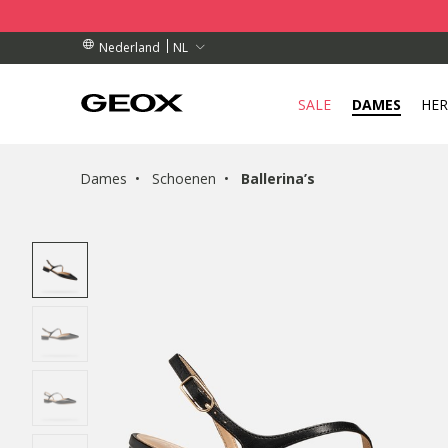
TELLINGEN BOVEN € 89,00
TELLINGEN BOVEN € 89,00
HAALPUNT IN DE BUURT.
NL
Nederland
SALE
DAMES
HE
Dames
Schoenen
Ballerina’s