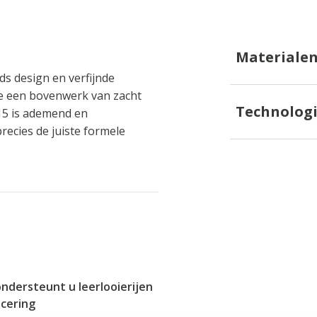
Materiale
ds design en verfijnde
ze een bovenwerk van zacht
Technolog
15 is ademend en
recies de juiste formele
ondersteunt u leerlooierijen
icering