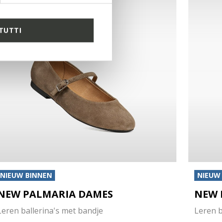
TUTTI
NIEUW BINNEN
NIEUW
NEW PALMARIA DAMES
NEW 
Leren ballerina's met bandje
Leren b