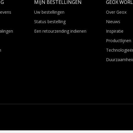
NG
MIJN BESTELLINGEN
GEOX WOR
gevens
Uw bestellingen
Over Geox
Status bestelling
Nieuws
alingen
Een retourzending indienen
Inspiratie
Productlijnen
n
Technologieë
Duurzaamhei