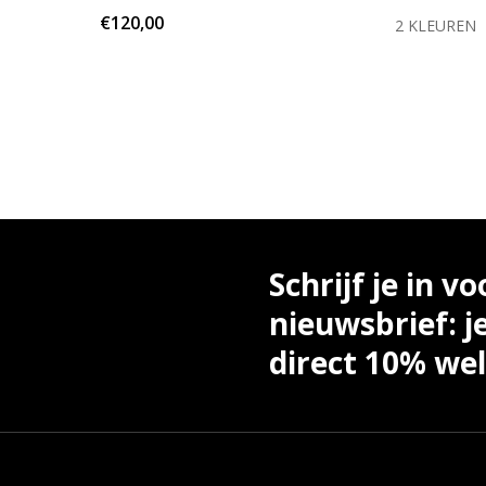
€120,00
KLEUR
2 KLEUREN
Schrijf je in vo
nieuwsbrief: j
direct 10% we