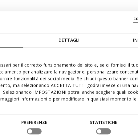
c
en
DETTAGLI
IN
ssari per il corretto funzionamento del sito e, se ci fornisci il t
acciamento per analizzare la navigazione, personalizzare contenuti
fornire funzionalità dei social media. Se chiudi questo banner co
mento, ma selezionando ACCETTA TUTTI godrai invece di una nav
si. Selezionando IMPOSTAZIONI potrai anche scegliere quali cooki
maggiori informazioni o per modificare in qualsiasi momento le t
it ook leuk Onlangs beke
PREFERENZE
STATISTICHE