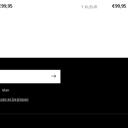
€99,95
€99,95
1 KLEUR
Man
ezen en begrepen
.