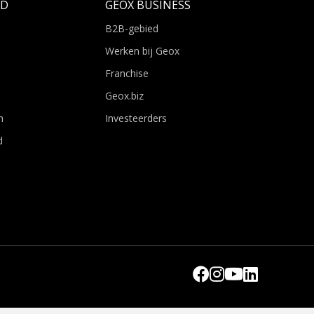
LD
GEOX BUSINESS
B2B-gebied
Werken bij Geox
Franchise
Geox.biz
n
Investeerders
d