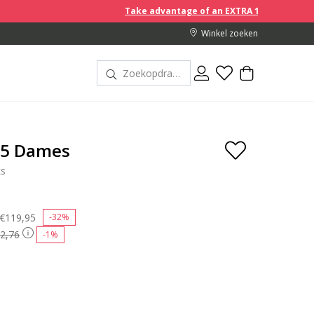
Take advantage of an EXTRA 10% off discount prices whe
Winkel zoeken
15 Dames
ks
Price reduced from
€119,95
to
-32%
2,76
-1%