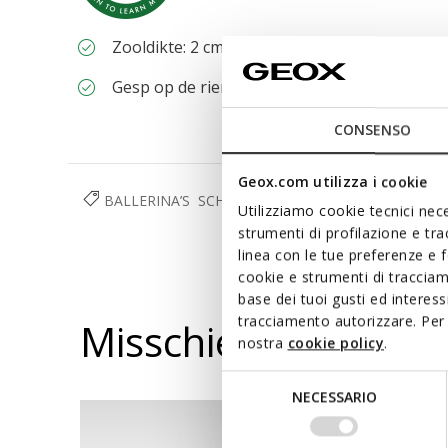
Zooldikte: 2 cm / 0,8"
Gesp op de riem om de pasvorm aan te pass
CONSENSO
Geox.com utilizza i cookie
BALLERINA’S
SCHOENEN
DAMES
Utilizziamo cookie tecnici nece
strumenti di profilazione e tr
linea con le tue preferenze e 
cookie e strumenti di traccia
base dei tuoi gusti ed interes
tracciamento autorizzare. Per 
Misschien vindt u d
nostra
cookie policy
.
Selezione
NECESSARIO
del
consenso