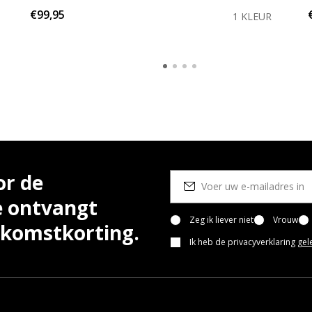
€99,95
1 KLEUR
or de
e ontvangt
Zeg ik liever niet
Vrouw
lkomstkorting.
Ik heb de privacyverklaring
gel