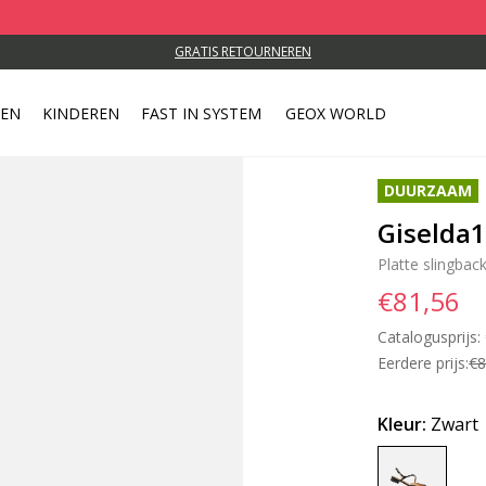
GRATIS RETOURNEREN
REN
KINDEREN
FAST IN SYSTEM
GEOX WORLD
DUURZAAM
Giselda
Platte slingbac
€81,56
Catalogusprijs:
Eerdere prijs:
€8
Kleur:
Zwart