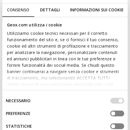
en verfijnde charme. In deze levendige koraalkleurige versie
hebben ze een bovenwerk van Lakleer met strakke, moderne
CONSENSO
DETTAGLI
INFORMAZIONI SUI COOKIE
lijnen. De Giselda 15 is ademend en comfortabel en
combineert comfort en stijl voor precies de juiste formele
Geox.com utilizza i cookie
look.
ITEMCODE:
D65YUB00066C7008
Utilizziamo cookie tecnici necessari per il corretto
Meer lezen
funzionamento del sito e, se ci fornisci il tuo consenso,
cookie ed altri strumenti di profilazione e tracciamento
per analizzare la navigazione, personalizzare contenuti
Kenmerken
ed annunci pubblicitari in linea con le tue preferenze e
fornire funzionalità dei social media. Se chiudi questo
Door dit product aan te schaffen,
banner continuerai a navigare senza cookie e strumenti
ondersteunt u leerlooierijen met Leather
di tracciamento, ma selezionando ACCETTA TUTTI
Working Group-certificering
godrai invece di una navigazione personalizzata sulla
base dei tuoi gusti ed interessi. Selezionando
Zooldikte: 2 cm / 0,8"
IMPOSTAZIONI potrai anche scegliere quali cookies ed
Selezione
NECESSARIO
altri strumenti di tracciamento autorizzare. Per maggiori
del
Gesp op de riem om de pasvorm aan te passen
informazioni o per modificare in qualsiasi momento le
consenso
PREFERENZE
tue impostazioni, visita la nostra
cookie policy
.
STATISTICHE
Materialen