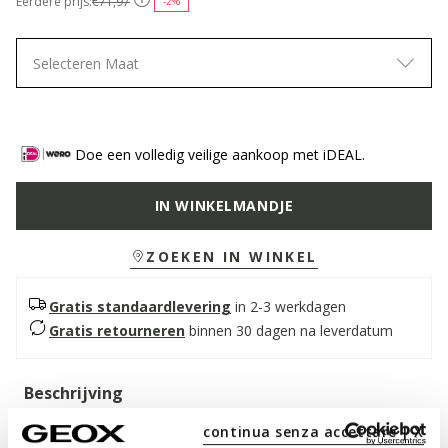
Eerdere prijs:
€71,97
-2%
Selecteren Maat
Doe een volledig veilige aankoop met iDEAL.
IN WINKELMANDJE
ZOEKEN IN WINKEL
Gratis standaardlevering
in 2-3 werkdagen
Gratis retourneren
binnen 30 dagen na leverdatum
Beschrijving
Slingback ballerina's voor dames met een eigentijds ontwerp
continua senza accettare | X