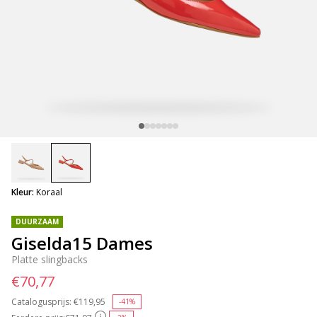
selected
Kleur:
Koraal
DUURZAAM
Giselda15 Dames
Platte slingbacks
€70,77
Catalogusprijs:
Price reduced from
€119,95
to
-41%