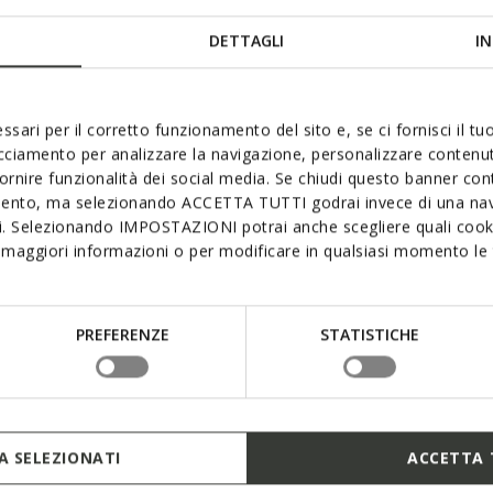
S
DAMES
DETTAGLI
IN
ssari per il corretto funzionamento del sito e, se ci fornisci il t
it ook leuk Onlangs beke
acciamento per analizzare la navigazione, personalizzare contenuti
fornire funzionalità dei social media. Se chiudi questo banner co
mento, ma selezionando ACCETTA TUTTI godrai invece di una nav
si. Selezionando IMPOSTAZIONI potrai anche scegliere quali cooki
maggiori informazioni o per modificare in qualsiasi momento le t
PREFERENZE
STATISTICHE
 SELEZIONATI
ACCETTA 