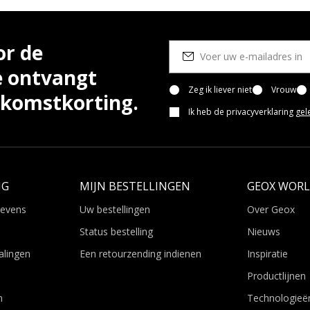
or de
e ontvangt
Zeg ik liever niet
Vrouw
lkomstkorting.
Ik heb de privacyverklaring
gel
NG
MIJN BESTELLINGEN
GEOX WOR
gevens
Uw bestellingen
Over Geox
Status bestelling
Nieuws
alingen
Een retourzending indienen
Inspiratie
Productlijnen
n
Technologieë