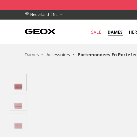
TELLINGEN BOVEN € 89,00
TELLINGEN BOVEN € 89,00
HAALPUNT IN DE BUURT.
NL
Nederland
SALE
DAMES
HE
Dames
Accessoires
Portemonnees En Portefeu