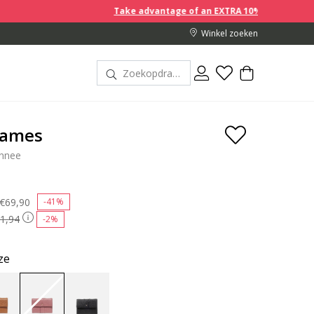
Take advantage of an EXTRA 10% off discount prices whe
Winkel zoeken
Dames
nnee
Price reduced from
€69,90
to
-41%
1,94
-2%
ze