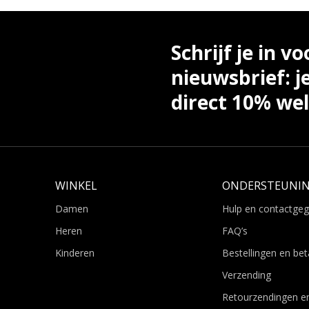
Schrijf je in vo
nieuwsbrief: j
direct 10% we
WINKEL
ONDERSTEUNI
Damen
Hulp en contactge
Heren
FAQ’s
Kinderen
Bestellingen en bet
Verzending
Retourzendingen e