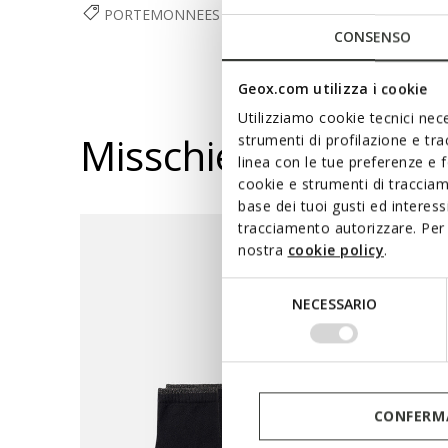
PORTEMONNEES EN PORTEFEUILLES
ACCESSOIRE
CONSENSO
Geox.com utilizza i cookie
Utilizziamo cookie tecnici nece
Misschien vindt u d
strumenti di profilazione e tr
linea con le tue preferenze e 
cookie e strumenti di traccia
base dei tuoi gusti ed interes
tracciamento autorizzare. Per 
nostra
cookie policy
.
Selezione
NECESSARIO
del
consenso
CONFERMA