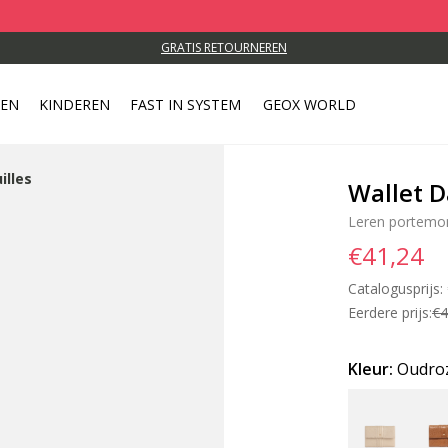
GRATIS RETOURNEREN
REN
KINDEREN
FAST IN SYSTEM
GEOX WORLD
illes
Wallet 
Leren portemo
€41,24
Catalogusprijs:
Eerdere prijs:
€4
Kleur:
Oudro