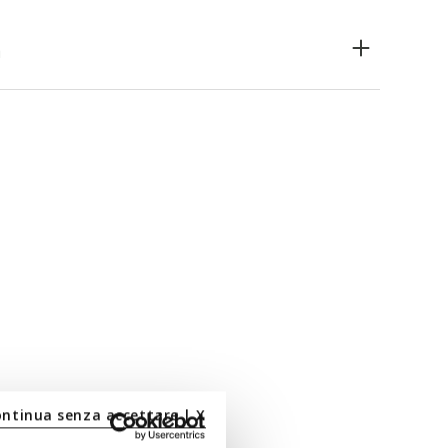
n
ontinua senza accettare | X