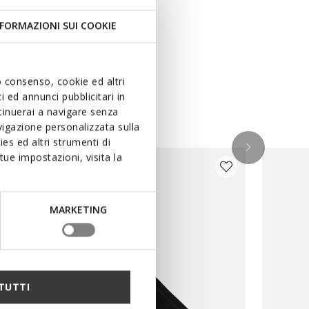
FORMAZIONI SUI COOKIE
uo consenso, cookie ed altri
ken
 ed annunci pubblicitari in
ntinuerai a navigare senza
igazione personalizzata sulla
es ed altri strumenti di
ue impostazioni, visita la
MARKETING
TUTTI