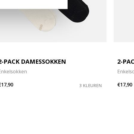
2-PACK DAMESSOKKEN
2-PA
Enkelsokken
Enkels
€17,90
€17,90
3 KLEUREN