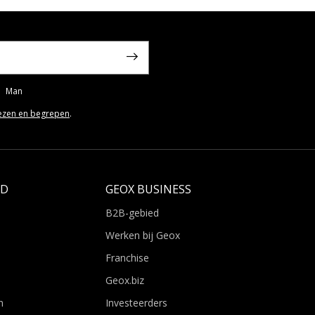
Man
ezen en begrepen
.
LD
GEOX BUSINESS
B2B-gebied
Werken bij Geox
Franchise
Geox.biz
n
Investeerders